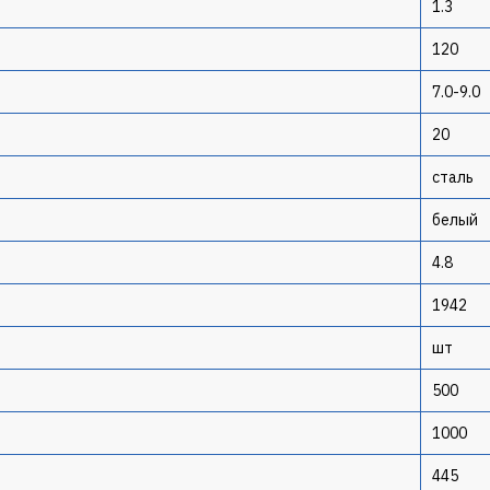
1.3
120
7.0-9.0
20
сталь
белый
4.8
1942
шт
500
1000
445