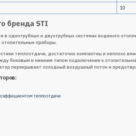
10
о бренда STI
я в однотрубных и двухтрубных системах водяного отопл
 отопительные приборы.
тики теплоотдачи, достаточно компактны и неплохо впис
ежду боковым и нижним типом подключения к отопительной
атор перекрывает холодный воздушный поток и предотвр
торов:
 коэффициентом теплоотдачи