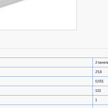
2 панел
25,8
0,051
102
1