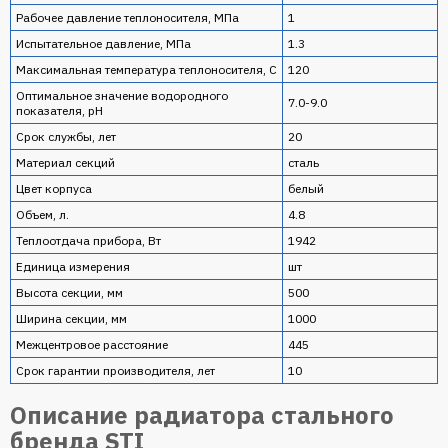
Рабочее давление теплоносителя, МПа
1
Испытательное давление, МПа
1.3
Максимальная температура теплоносителя, C
120
Оптимальное значение водородного
7.0-9.0
показателя, pH
Срок службы, лет
20
Материал секций
сталь
Цвет корпуса
белый
Объем, л.
4.8
Теплоотдача прибора, Вт
1942
Единица измерения
шт
Высота секции, мм
500
Ширина секции, мм
1000
Межцентровое расстояние
445
Срок гарантии производителя, лет
10
Описание радиатора стального
бренда STI