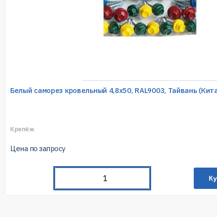
Белый саморез кровельный 4,8х50, RAL9003, Тайвань (Кит
Крепёж
Цена по запросу
Ку