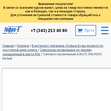
Уважаемые покупатели!
В связи со скачками курсов валют, цены на товар постоянно меняются
как в большую, так и в меньшую сторону.
Для уточнения актуальной стоимости товара обращайтесь к
специалистам компании
+7 (343) 213 40 80
Пусто
Главная
/
Крепёж
/
В интернет-магазине «Гофра-Е» вы можете по
доступной цене купить
/
Саморезы кровельные по дереву
окрашенный в цвета RAL
/ Саморез кровельный,4,8х35, RAL9003
Белый