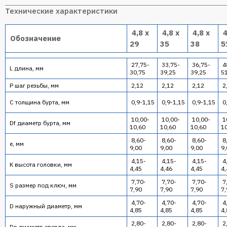
Технические характеристики
4,8 х
4,8 х
4,8 х
4
Обозначение
29
35
38
5
27,75-
33,75-
36,75-
4
L длина, мм
30,75
39,25
39,25
5
P шаг резьбы, мм
2,12
2,12
2,12
2
C толщина бурта, мм
0,9-1,15
0,9-1,15
0,9-1,15
0
10,00-
10,00-
10,00-
1
Df диаметр бурта, мм
10,60
10,60
10,60
1
8,60-
8,60-
8,60-
8
e, мм
9,00
9,00
9,00
9,
4,15-
4,15-
4,15-
4
K высота головки, мм
4,45
4,46
4,45
4,
7,70-
7,70-
7,70-
7
S размер под ключ, мм
7,90
7,90
7,90
7,
4,70-
4,70-
4,70-
4
D наружный диаметр, мм
4,85
4,85
4,85
4,
2,80-
2,80-
2,80-
2
Dp диаметр сверла, мм