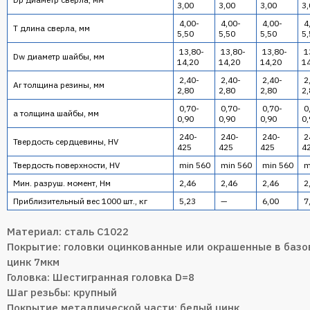
3,00
3,00
3,00
3,
4,00-
4,00-
4,00-
4
T длина сверла, мм
5,50
5,50
5,50
5,
13,80-
13,80-
13,80-
1
Dw диаметр шайбы, мм
14,20
14,20
14,20
1
2,40-
2,40-
2,40-
2
Ar толщина резины, мм
2,80
2,80
2,80
2,
0,70-
0,70-
0,70-
0
a толщина шайбы, мм
0,90
0,90
0,90
0,
240-
240-
240-
2
Твердость сердцевины, HV
425
425
425
4
Твердость поверхности, HV
min 560
min 560
min 560
m
Мин. разруш. момент, Hм
2,46
2,46
2,46
2
Приблизительный вес 1000 шт., кг
5,23
—
6,00
7
Материал: сталь С1022
Покрытие: головки оцинкованные или окрашенные в базо
цинк 7мкм
Головка: Шестигранная головка D=8
Шаг резьбы: крупный
Покрытие металлической части: белый цинк