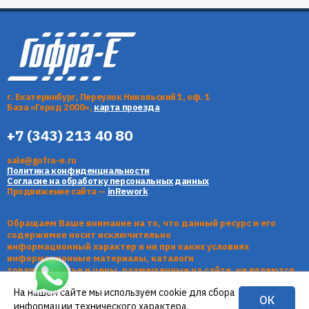
г. Екатеринбург, Переулок Никольский 1, оф. 1
База «Город 2000»,
карта проезда
+7 (343) 213 40 80
sale@gofra-e.ru
Политика конфиденциальности
Согласие на обработку персональных данных
Продвижение сайта —
inRework
Обращаем Ваше внимание на то, что данный ресурс и его
содержимое носит исключительно
информационный характер и ни при каких условиях
информационные материалы, каталоги
товаров, статьи и цены, размещенные на сайте, не являются
публичной офертой, определяемой
На нашем сайте мы используем cookie для сбора
положениями Статьи 437 Гражданского кодекса РФ.
ОК
информации технического характера.