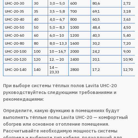
UHC-20-30
30
3,0 — 5,0
600
80,6
2,72
UHC-20-35
35
3,5 — 5,8
700
69,1
3,18
UHC-20-40
40
4,0 — 6,7
800
60,5
3,63
UHC-20-50
50
5,0 — 8,3
1000
48,4
4,50
UHC-20-60
60
6,0 — 10
1200
40,3
5,40
UHC-20-80
80
8,0 — 13,3
1600
30,2
7,20
UHC-20-100
100
10 — 16,7
2000
24,2
9,00
UHC-20-120
120
12. — 20
2400
20,1
10,90
14 —
UHC-20-140
140
2800
17,2
12,70
23,33
При выборе системы тёплых полов Lavita UHC-20
руководствуйтесь следующими требованиями и
рекомендациями:
Определите, какую функцию в помещениях будут
выполнять тёплые полы Lavita UHC-20 — комфортный
обогрев или основное отопление помещения.
Рассчитывайте необходимую мощность системы
обогрева и выберите тип кабеля, подходящий для