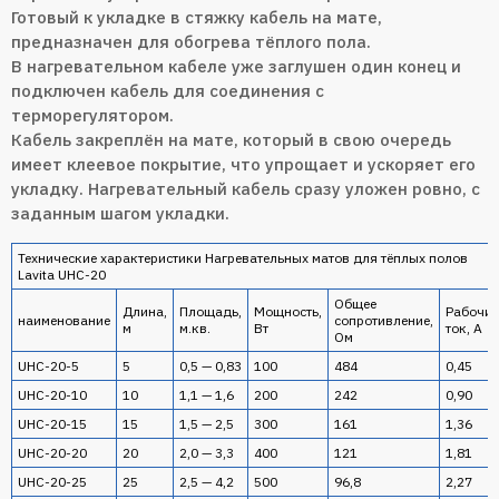
Готовый к укладке в стяжку кабель на мате,
предназначен для обогрева тёплого пола.
В нагревательном кабеле уже заглушен один конец и
подключен кабель для соединения с
терморегулятором.
Кабель закреплён на мате, который в свою очередь
имеет клеевое покрытие, что упрощает и ускоряет его
укладку. Нагревательный кабель сразу уложен ровно, с
заданным шагом укладки.
Технические характеристики Нагревательных матов для тёплых полов
Lavita UHC-20
Общее
Длина,
Площадь,
Мощность,
Рабочи
наименование
сопротивление,
м
м.кв.
Вт
ток, А
Ом
UHC-20-5
5
0,5 — 0,83
100
484
0,45
UHC-20-10
10
1,1 — 1,6
200
242
0,90
UHC-20-15
15
1,5 — 2,5
300
161
1,36
UHC-20-20
20
2,0 — 3,3
400
121
1,81
UHC-20-25
25
2,5 — 4,2
500
96,8
2,27