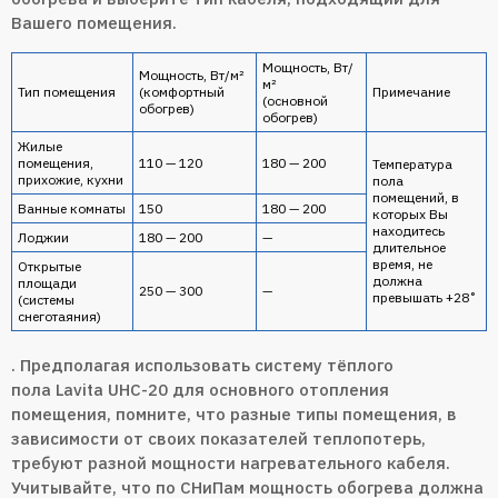
Вашего помещения.
Мощность, Вт/
Мощность, Вт/м²
м²
Тип помещения
(комфортный
Примечание
(основной
обогрев)
обогрев)
Жилые
помещения,
110 — 120
180 — 200
Температура
прихожие, кухни
пола
помещений, в
Ванные комнаты
150
180 — 200
которых Вы
находитесь
Лоджии
180 — 200
—
длительное
время, не
Открытые
должна
площади
250 — 300
—
превышать +28˚
(системы
снеготаяния)
. Предполагая использовать систему тёплого
пола Lavita UHC-20 для основного отопления
помещения, помните, что разные типы помещения, в
зависимости от своих показателей теплопотерь,
требуют разной мощности нагревательного кабеля.
Учитывайте, что по СНиПам мощность обогрева должна