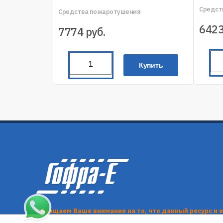
Средст
Средства пожаротушения
642
7774
руб.
Купить
Обращаем Ваше внимание на то, что данный ресурс и 
информационный характер и ни при каких условиях и