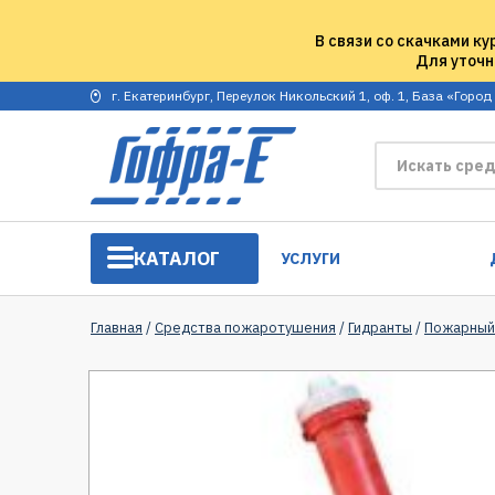
В связи со скачками ку
Для уточн
г. Екатеринбург, Переулок Никольский 1, оф. 1, База «Город
КАТАЛОГ
УСЛУГИ
Главная
/
Средства пожаротушения
/
Гидранты
/
Пожарный