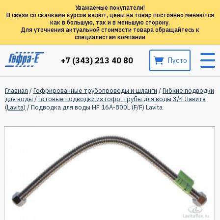
Уважаемые покупатели!
В связи со скачками курсов валют, цены на товар постоянно меняются
как в большую, так и в меньшую сторону.
Для уточнения актуальной стоимости товара обращайтесь к
специалистам компании
+7 (343) 213 40 80
Пусто
Главная
/
Гофрированные трубопроводы и шланги
/
Гибкие подводки
для воды
/
Готовые подводки из гофр. трубы для воды 3/4 Лавита
(Lavita)
/ Подводка для воды HF 16A-800L (F/F) Lavita