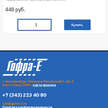
448
руб.
Купить
г. Екатеринбург, Переулок Никольский 1, оф. 1
База «Город 2000»,
карта проезда
+7 (343) 213 40 80
sale@gofra-e.ru
Политика конфиденциальности