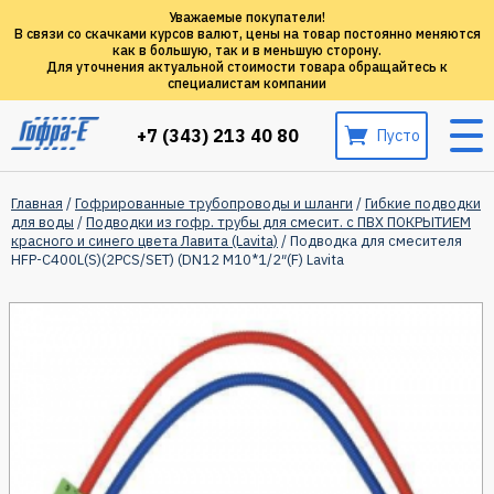
Уважаемые покупатели!
В связи со скачками курсов валют, цены на товар постоянно меняются
как в большую, так и в меньшую сторону.
Для уточнения актуальной стоимости товара обращайтесь к
специалистам компании
+7 (343) 213 40 80
Пусто
Главная
/
Гофрированные трубопроводы и шланги
/
Гибкие подводки
для воды
/
Подводки из гофр. трубы для смесит. с ПВХ ПОКРЫТИЕМ
красного и синего цвета Лавита (Lavita)
/ Подводка для смесителя
HFP-C400L(S)(2PCS/SET) (DN12 M10*1/2″(F) Lavita