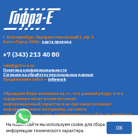
г. Екатеринбург, Переулок Никольский 1, оф. 1
База «Город 2000»,
карта проезда
+7 (343) 213 40 80
sale@gofra-e.ru
Политика конфиденциальности
Согласие на обработку персональных данных
Продвижение сайта —
inRework
Обращаем Ваше внимание на то, что данный ресурс и его
содержимое носит исключительно
информационный характер и ни при каких условиях
информационные материалы, каталоги
товаров, статьи и цены, размещенные на сайте, не являются
публичной офертой, определяемой
На нашем сайте мы используем cookie для сбора
положениями Статьи 437 Гражданского кодекса РФ.
ОК
информации технического характера.