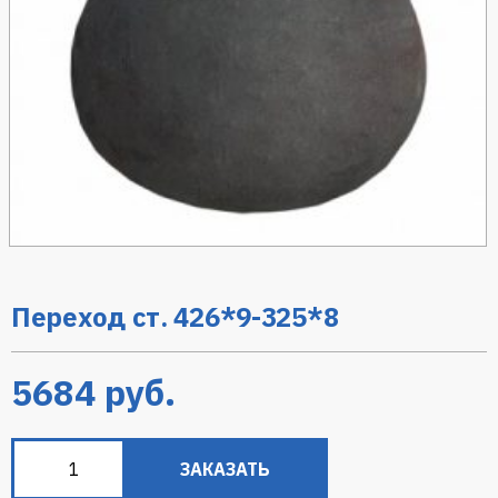
Переход ст. 426*9-325*8
5684
руб.
ЗАКАЗАТЬ