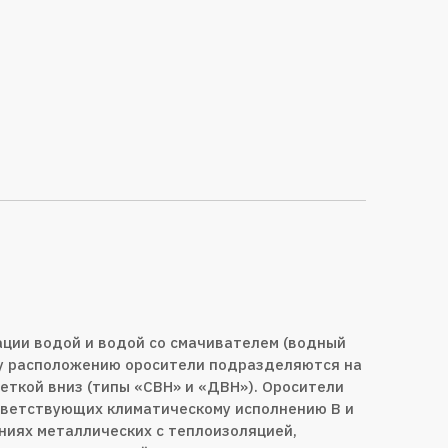
ции водой и водой со смачивателем (водный
му расположению оросители подразделяются на
еткой вниз (типы «СВН» и «ДВН»). Оросители
тветствующих климатическому исполнению В и
ниях металлических с теплоизоляцией,