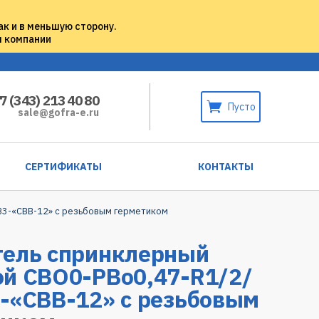
ак и в меньшую сторону.
м компании
7 (343) 213 40 80
Пусто
sale@gofra-e.ru
СЕРТИФИКАТЫ
КОНТАКТЫ
В3-«СВВ-12» с резьбовым герметиком
тель спринклерный
ой СВО0-РВо0,47-R1/2/
-«СВВ-12» с резьбовым