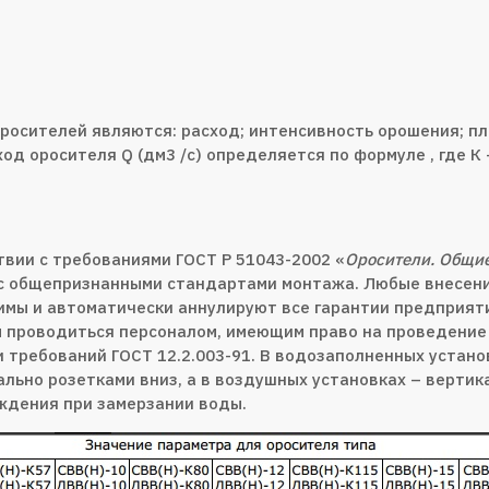
осителей являются: расход; интенсивность орошения; пл
од оросителя Q (дм3 /с) определяется по формуле , где К
вии с требованиями ГОСТ Р 51043-2002 «
Оросители. Общие
с общепризнанными стандартами монтажа. Любые внесения
имы и автоматически аннулируют все гарантии предприяти
 проводиться персоналом, имеющим право на проведение
требований ГОСТ 12.2.003-91. В водозаполненных устан
кально розетками вниз, а в воздушных установках – верти
еждения при замерзании воды.