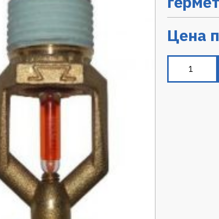
герме
Цена п