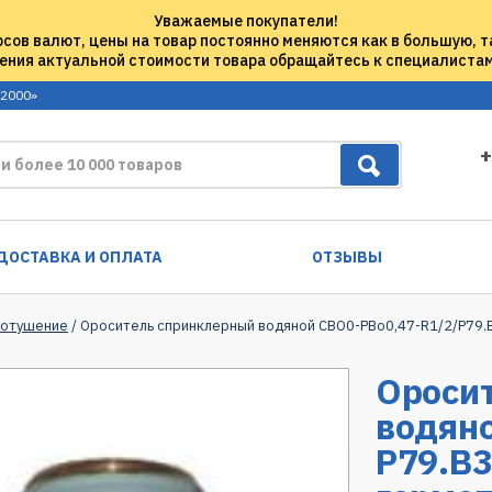
Уважаемые покупатели!
рсов валют, цены на товар постоянно меняются как в большую, т
ения актуальной стоимости товара обращайтесь к специалиста
 2000»
+
ДОСТАВКА И ОПЛАТА
ОТЗЫВЫ
ротушение
/ Ороситель спринклерный водяной СВО0-РВо0,47-R1/2/Р79.
Ороси
водян
Р79.В3