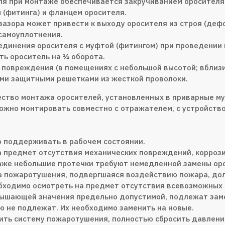
ля при монтаже обеспечивается закручиванием оросителя 
 (фитинга) и фланцем оросителя.
зазора может привести к выходу оросителя из строя (де
 самоуплотнения.
оединения оросителя с муфтой (фитингом) при проведении
ь ороситель на ¼ оборота.
о повреждения (в помещениях с небольшой высотой; вблизи
и защитными решетками из жесткой проволоки.
ество монтажа оросителей, установленных в приварные м
ожно монтировать совместно с отражателем, с устройство
 поддерживать в рабочем состоянии.
 предмет отсутствия механических повреждений, коррози
же небольшие протечки требуют немедленной замены орос
ма пожаротушения, подвергшаяся воздействию пожара, до
обходимо осмотреть на предмет отсутствия всевозможных
ышающей значения предельно допустимой, подлежат заме
ю не подлежат. Их необходимо заменить на новые.
ть систему пожаротушения, полностью сбросить давление