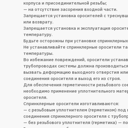
корпуса и присоединительной резьбы;
— на отсутствие засорения входной части.
Запрещается установка оросителей с треснувше
или возврату.
Запрещается установка и эксплуатация ороси
температуру.
Будьте осторожны при установке спринклерных
Не устанавливайте спринклерные оросители т
температуры.
Во избежание повреждений, оросители устана
трубопроводах системы должна производиться 
вызвать деформацию выходного отверстия или
соединения оросителя и выход его из строя.
Для обеспечения герметичности резьбового с
необходимо применение уплотнительного матер
оросителя.
Спринклерные оросители изготавливаются:
— с резьбовым уплотнителем (герметиком) под
соединения спринклерного оросителя с трубоп
— без резьбового уплотнителя (герметика) — п