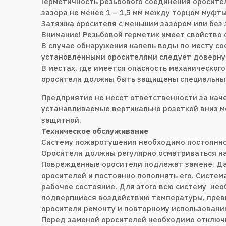
Герметичность резьбового соединения оросите
зазора не менее 1 – 1,5 мм между торцом муфты
Затяжка оросителя с меньшим зазором или без 
Внимание! Резьбовой герметик имеет свойство
В случае обнаружения капель воды по месту с
установленными оросителями следует довернут
В местах, где имеется опасность механическог
оросители должны быть защищены специальным
Предприятие не несет ответственности за кач
устанавливаемые вертикально розеткой вниз м
защитной.
Техническое обслуживание
Систему пожаротушения необходимо постоянно
Оросители должны регулярно осматриваться на
Поврежденные оросители подлежат замене. Да
оросителей и постоянно пополнять его. Систе
рабочее состояние. Для этого всю систему не
подвергшиеся воздействию температуры, прев
оросители ремонту и повторному использовани
Перед заменой оросителей необходимо отключи