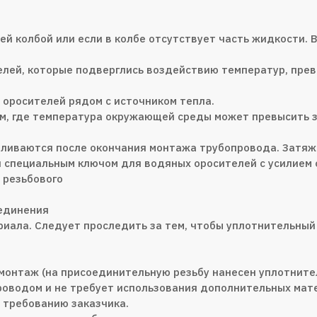
й колбой или если в колбе отсутствует часть жидкости. 
телей, которые подверглись воздействию температур, пр
 оросителей рядом с источником тепла.
ам, где температура окружающей среды может превысить 
вливаются после окончания монтажа трубопровода. Затяж
специальным ключом для водяных оросителей с усилием о
 резьбового
оединения
иала. Следует проследить за тем, чтобы уплотнительный
 монтаж (на присоединительную резьбу нанесен уплотните
роводом и не требует использования дополнительных мат
о требованию заказчика.