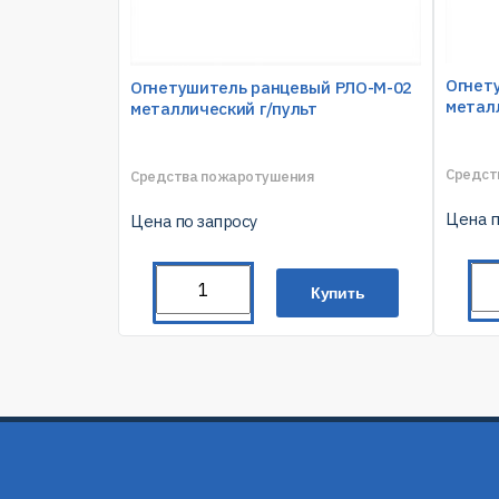
Огнет
Огнетушитель ранцевый РЛО-М-02
металл
металлический г/пульт
Средст
Средства пожаротушения
Цена п
Цена по запросу
Купить