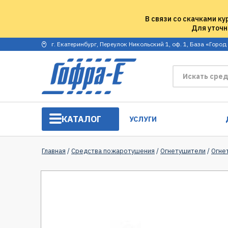
В связи со скачками ку
Для уточн
г. Екатеринбург, Переулок Никольский 1, оф. 1, База «Город
КАТАЛОГ
УСЛУГИ
Главная
/
Средства пожаротушения
/
Огнетушители
/
Огне