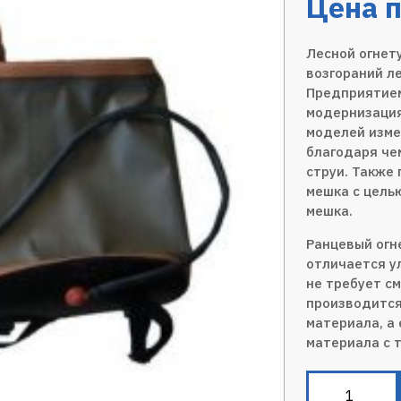
Цена п
Лесной огнет
возгораний л
Предприятием
модернизация
моделей изме
благодаря че
струи. Также
мешка с цель
мешка.
Ранцевый огн
отличается у
не требует см
производится
материала, а
материала с 