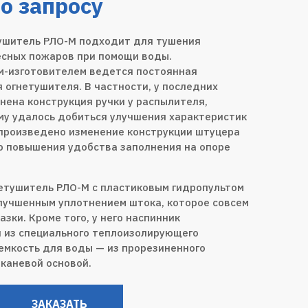
о запросу
ушитель РЛО-М подходит для тушения
есных пожаров при помощи воды.
-изготовителем ведется постоянная
 огнетушителя. В частности, у последних
нена конструкция ручки у распылителя,
му удалось добиться улучшения характеристик
 произведено изменение конструкции штуцера
ю повышения удобства заполнения на опоре
етушитель РЛО-М с пластиковым гидропультом
лучшенным уплотнением штока, которое совсем
азки. Кроме того, у него наспинник
 из специального теплоизолирующего
 емкость для воды — из прорезиненного
тканевой основой.
ЗАКАЗАТЬ