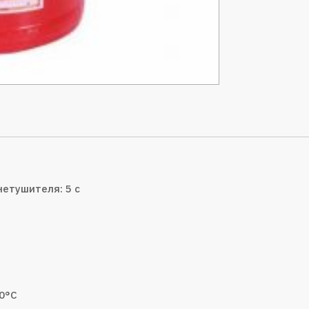
етушителя: 5 с
60°С