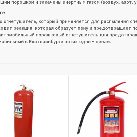
м порошком и закачены инертным газом (воздух, азот, уг
ге
 огнетушитель, который применяется для распыления сп
одит реакция, которая образует пену и предотвращает по
втомобильный порошковый огнетушитель для предотвраще
обильный в Екатеринбурге по выгодным ценам.