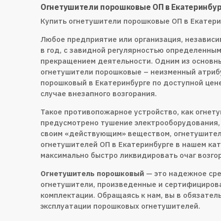
Огнетушители порошковые ОП в Екатеринбур
Купить огнетушители порошковые ОП в Екатери
Любое предприятие или организация, независи
в год, с завидной регулярностью определенны
прекращением деятельности. Одним из основны
огнетушители порошковые – неизменный атриб
порошковый в Екатеринбурге по доступной цене
случае внезапного возгорания.
Такое противопожарное устройство, как огнет
предусмотрено тушение электрооборудования, 
своим «действующим» веществом, огнетушитель
огнетушителей ОП в Екатеринбурге в нашем ка
максимально быстро ликвидировать очаг возгор
Огнетушитель порошковый
— это надежное сре
огнетушители, произведенные и сертифициров
комплектации. Обращаясь к нам, вы в обязате
эксплуатации порошковых огнетушителей.