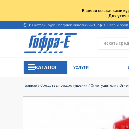
В связи со скачками ку
Для уточн
г. Екатеринбург, Переулок Никольский 1, оф. 1, База «Город
КАТАЛОГ
УСЛУГИ
Главная
/
Средства пожаротушения
/
Огнетушители
/
Огне