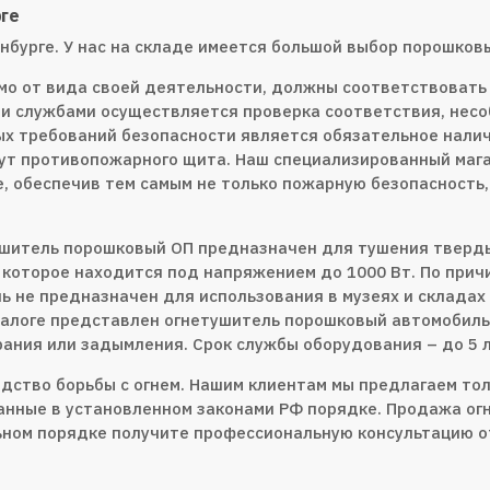
ге
нбурге. У нас на складе имеется большой выбор порошков
мо от вида своей деятельности, должны соответствовать
ми службами осуществляется проверка соответствия, нес
х требований безопасности является обязательное налич
ут противопожарного щита. Наш специализированный мага
, обеспечив тем самым не только пожарную безопасность,
ушитель порошковый ОП предназначен для тушения тверды
которое находится под напряжением до 1000 Вт. По причи
 не предназначен для использования в музеях и складах 
талоге представлен огнетушитель порошковый автомобиль
ания или задымления. Срок службы оборудования – до 5 л
дство борьбы с огнем. Нашим клиентам мы предлагаем т
анные в установленном законами РФ порядке. Продажа ог
льном порядке получите профессиональную консультацию 