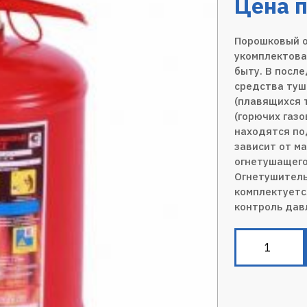
Цена п
Порошковый о
укомплектова
быту. В после
средства туш
(плавящихся 
(горючих газо
находятся по
зависит от м
огнетушащего
Огнетушитель
комплектуетс
контроль дав