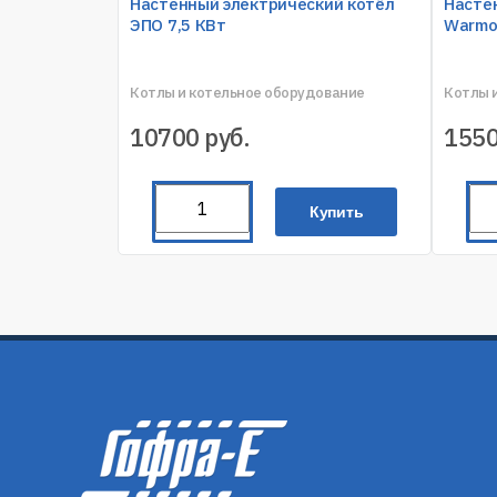
Настенный электрический котёл
Насте
ЭПО 7,5 КВт
Warmos
Котлы и котельное оборудование
Котлы 
10700
руб.
155
Купить