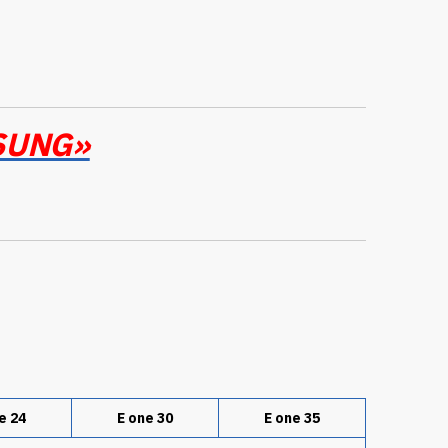
ESUNG»
e 24
E one 30
E one 35