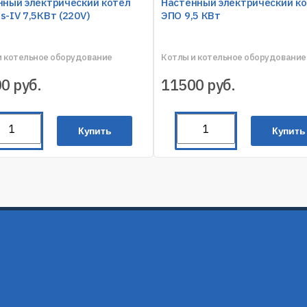
нный электрический котёл
Настенный электрический к
-IV 7,5КВт (220V)
ЭПО 9,5 КВт
и котельное оборудование
Котлы и котельное оборудование
00
руб.
11500
руб.
Купить
Купить