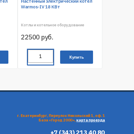
отёл
Настенный электрический котёл
Warmos-IV 18 КВт
Котлы и котельное оборудование
22500
руб.
Купить
г. Екатеринбург, Переулок Никольский 1, оф. 1
База «Город 2000»,
карта проезда
+7 (343) 213 40 80