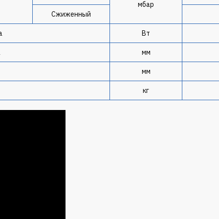
мбар
Сжиженный
а
Вт
а
мм
мм
кг