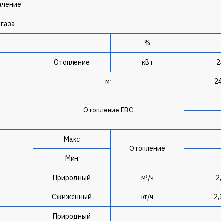
ачение
 газа
%
Отопление
кВт
2
м²
2
Отопление ГВС
Макс
Отопление
Мин
Природный
м³/ч
2
Сжиженный
кг/ч
2,
Природный