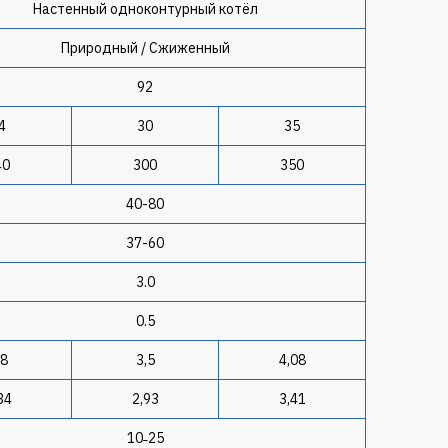
Настенный одноконтурный котёл
Природный / Сжиженный
92
4
30
35
40
300
350
40-80
37-60
3.0
0.5
,8
3,5
4,08
34
2,93
3,41
10˗25