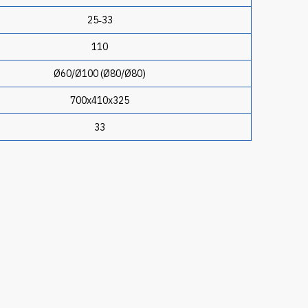
25˗33
110
Ø60/Ø100 (Ø80/Ø80)
700х410х325
33