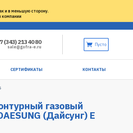
ак и в меньшую сторону.
м компании
7 (343) 213 40 80
Пусто
sale@gofra-e.ru
СЕРТИФИКАТЫ
КОНТАКТЫ
5
онтурный газовый
DAESUNG (Дайсунг) E