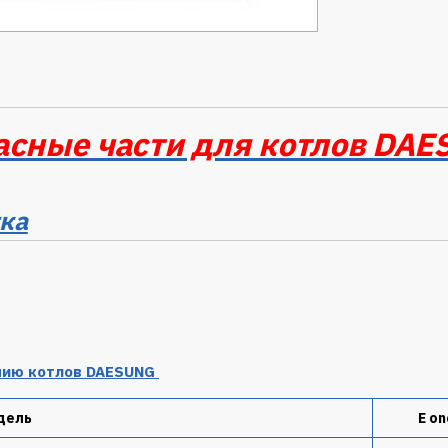
асные части для котлов DA
ка
нию котлов DAESUNG
дель
E on