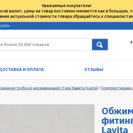
Уважаемые покупатели!
рсов валют, цены на товар постоянно меняются как в большую, т
ения актуальной стоимости товара обращайтесь к специалиста
 2000»
+
ДОСТАВКА И ОПЛАТА
ОТЗЫВЫ
ованная труба из нержавеющей стали Лавита (Lavita)
/
Комплектующие ф
Обжим
фитинг
Lavita