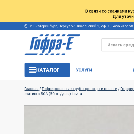
В связи со скачками ку
Для уточн
г. Екатеринбург, Переулок Никольский 1, оф. 1, База «Город
КАТАЛОГ
УСЛУГИ
Главная
/
Гофрированные трубопроводы и шланги
/
Гофрир
фитинга 50A (50шт/упак) Lavita