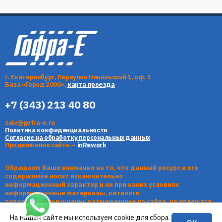
г. Екатеринбург, Переулок Никольский 1, оф. 1
База «Город 2000»,
карта проезда
+7 (343) 213 40 80
sale@gofra-e.ru
Политика конфиденциальности
Согласие на обработку персональных данных
Продвижение сайта —
inRework
Обращаем Ваше внимание на то, что данный ресурс и его
содержимое носит исключительно
информационный характер и ни при каких условиях
информационные материалы, каталоги
товаров, статьи и цены, размещенные на сайте, не являются
публичной офертой, определяемой
На нашем сайте мы используем cookie для сбора
положениями Статьи 437 Гражданского кодекса РФ.