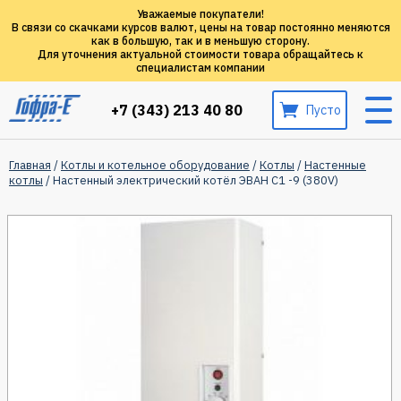
Уважаемые покупатели!
В связи со скачками курсов валют, цены на товар постоянно меняются
как в большую, так и в меньшую сторону.
Для уточнения актуальной стоимости товара обращайтесь к
специалистам компании
+7 (343) 213 40 80
Пусто
Главная
/
Котлы и котельное оборудование
/
Котлы
/
Настенные
котлы
/ Настенный электрический котёл ЭВАН С1 -9 (380V)