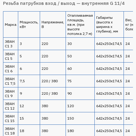
Резьба патрубков вход / выход — внутренняя G 11/4
Отапливаемая
Габариты
площадь,
Вес,
Мощность,
Напряжение,
(высота х
Марка
кв.м. (при
кг (не
кВт
В
ширина х
высоте
более
глубина), мм
потолка 2,7 м)
ЭВАН
3
220
30
642х250х174,5
24
С1 3
ЭВАН
5
220
50
642х250х174,5
24
С1 5
ЭВАН
6
220
60
642х250х174,5
24
С1 6
ЭВАН
7,5
220 / 380
75
642х250х174,5
24
С1 7,5
ЭВАН
9
220 / 380
90
642х250х174,5
24
С1 9
ЭВАН
12
380
120
642х250х174,5
24
С1 12
ЭВАН
15
380
150
642х250х174,5
24
С1 15
ЭВАН
18
380
180
642х250х174,5
24
С1 18