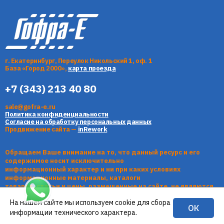
г. Екатеринбург, Переулок Никольский 1, оф. 1
База «Город 2000»,
карта проезда
+7 (343) 213 40 80
sale@gofra-e.ru
Политика конфиденциальности
Согласие на обработку персональных данных
Продвижение сайта —
inRework
Обращаем Ваше внимание на то, что данный ресурс и его
содержимое носит исключительно
информационный характер и ни при каких условиях
информационные материалы, каталоги
товаров, статьи и цены, размещенные на сайте, не являются
публичной офертой, определяемой
На нашем сайте мы используем cookie для сбора
положениями Статьи 437 Гражданского кодекса РФ.
ОК
информации технического характера.