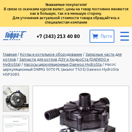
Уважаемые покупатели!
В связи со скачками курсов валют, цены на товар постоянно меняются
как в большую, так и в меньшую сторону.
Для уточнения актуальной стоимости товара обращайтесь к
специалистам компании
+7 (343) 213 40 80
Пусто
Главная
/
Котлы и котельное оборудование
/
Запасные части для
котлов
/
Запчасти для котлов ДЭУ и ХюдроСта (DAEWOO и
HydroSta)
/
Насосы циркуляционные Daewoo HydroSta
/ Насос
циркуляционный DWMG 5070 PL (аналог 7535) Daewoo HydroSta
HSP2085