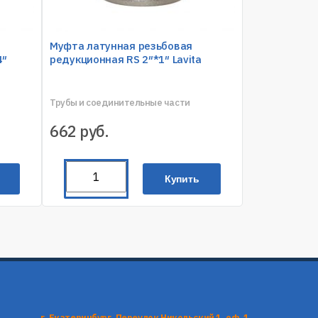
Муфта латунная резьбовая
4″
редукционная RS 2″*1″ Lavita
Трубы и соединительные части
662
руб.
Купить
г. Екатеринбург, Переулок Никольский 1, оф. 1