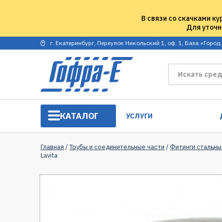
В связи со скачками ку
Для уточн
г. Екатеринбург, Переулок Никольский 1, оф. 1, База «Город
КАТАЛОГ
УСЛУГИ
Главная
/
Трубы и соединительные части
/
Фитинги стальны
Lavita