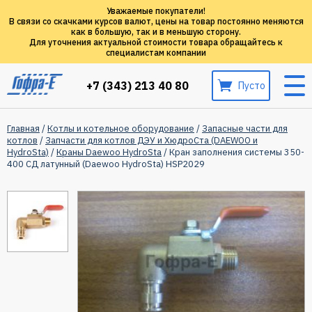
Уважаемые покупатели!
В связи со скачками курсов валют, цены на товар постоянно меняются
как в большую, так и в меньшую сторону.
Для уточнения актуальной стоимости товара обращайтесь к
специалистам компании
+7 (343) 213 40 80
Пусто
Главная
/
Котлы и котельное оборудование
/
Запасные части для
котлов
/
Запчасти для котлов ДЭУ и ХюдроСта (DAEWOO и
HydroSta)
/
Краны Daewoo HydroSta
/ Кран заполнения системы 350-
400 СД латунный (Daewoo HydroSta) HSP2029