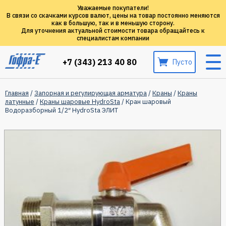
Уважаемые покупатели!
В связи со скачками курсов валют, цены на товар постоянно меняются
как в большую, так и в меньшую сторону.
Для уточнения актуальной стоимости товара обращайтесь к
специалистам компании
+7 (343) 213 40 80
Пусто
Главная
/
Запорная и регулирующая арматура
/
Краны
/
Краны
латунные
/
Краны шаровые HydroSta
/ Кран шаровый
Водоразборный 1/2″ HydroSta ЭЛИТ