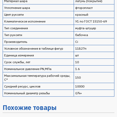
Материал шара
латунь (покрытие)
Уплотнение шара
фторопласт
Цвет рукояти
красный
Климатическое исполнение
У1 по ГОСТ 15150-69
Тип соединения
муфта-штуцер
Тип рукояти
бабочка
Производитель
Ci
Условное обозначение в таблице фигур
11Б27п
Единица измерения
шт
Срок службы, лет
10
Номинальное давление PN,МПа
1.6
Максимальная температура рабочей среды,
150
С°
Средний ресурс, циклов
10000
Номинальный диаметр резьбы
G¾»
Похожие товары