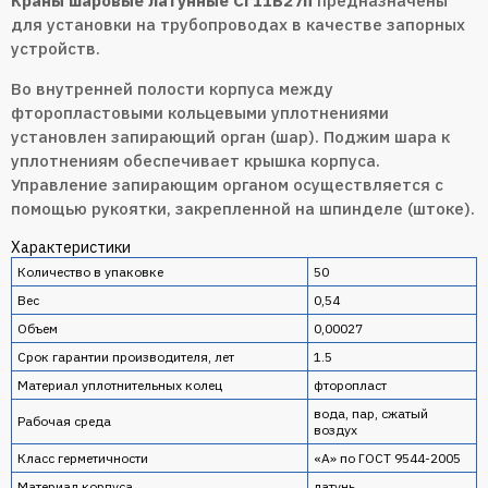
Краны шаровые латунные Ci 11Б27п
предназначены
для установки на трубопроводах в качестве запорных
устройств.
Во внутренней полости корпуса между
фторопластовыми кольцевыми уплотнениями
установлен запирающий орган (шар). Поджим шара к
уплотнениям обеспечивает крышка корпуса.
Управление запирающим органом осуществляется с
помощью рукоятки, закрепленной на шпинделе (штоке).
Характеристики
Количество в упаковке
50
Вес
0,54
Объем
0,00027
Срок гарантии производителя, лет
1.5
Материал уплотнительных колец
фторопласт
вода, пар, сжатый
Рабочая среда
воздух
Класс герметичности
«А» по ГОСТ 9544-2005
Материал корпуса
латунь