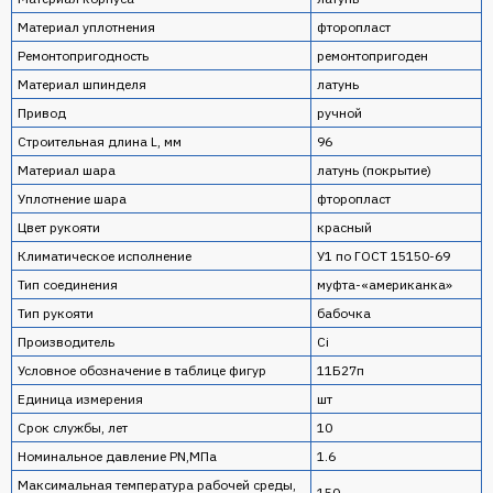
Материал уплотнения
фторопласт
Ремонтопригодность
ремонтопригоден
Материал шпинделя
латунь
Привод
ручной
Строительная длина L, мм
96
Материал шара
латунь (покрытие)
Уплотнение шара
фторопласт
Цвет рукояти
красный
Климатическое исполнение
У1 по ГОСТ 15150-69
Тип соединения
муфта-«американка»
Тип рукояти
бабочка
Производитель
Ci
Условное обозначение в таблице фигур
11Б27п
Единица измерения
шт
Срок службы, лет
10
Номинальное давление PN,МПа
1.6
Максимальная температура рабочей среды,
150