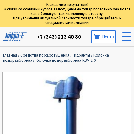
Уважаемые покупатели!
В связи со скачками курсов валют, цены на товар постоянно меняются
как в большую, так и в меньшую сторону.
Для уточнения актуальной стоимости товара обращайтесь к
специалистам компании
+7 (343) 213 40 80
Пусто
Главная
/
Средства пожаротушения
/
Гидранты
/
Колонка
водоразборная
/ Колонка водоразборная КВЧ 2,0