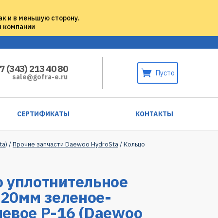
ак и в меньшую сторону.
м компании
7 (343) 213 40 80
Пусто
sale@gofra-e.ru
СЕРТИФИКАТЫ
КОНТАКТЫ
ta)
/
Прочие запчасти Daewoo HydroSta
/ Кольцо
 уплотнительное
n 20мм зеленое-
евое Р-16 (Daewoo