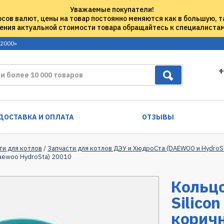
Уважаемые покупатели!
рсов валют, цены на товар постоянно меняются как в большую, т
ения актуальной стоимости товара обращайтесь к специалиста
 2000»
+
ДОСТАВКА И ОПЛАТА
ОТЗЫВЫ
ти для котлов
/
Запчасти для котлов ДЭУ и ХюдроСта (DAEWOO и HydroS
Daewoo HydroSta) 20010
Кольцо
Silico
коричн