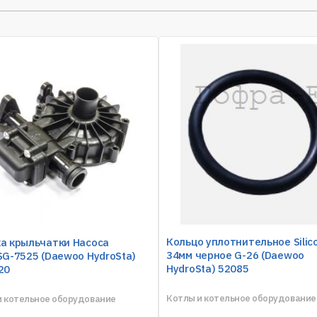
Кольцо уплотнительное Silic
а крыльчатки Насоса
34мм черное G-26 (Daewoo
SG-7525 (Daewoo HydroSta)
HydroSta) 52085
20
Котлы и котельное оборудование
и котельное оборудование