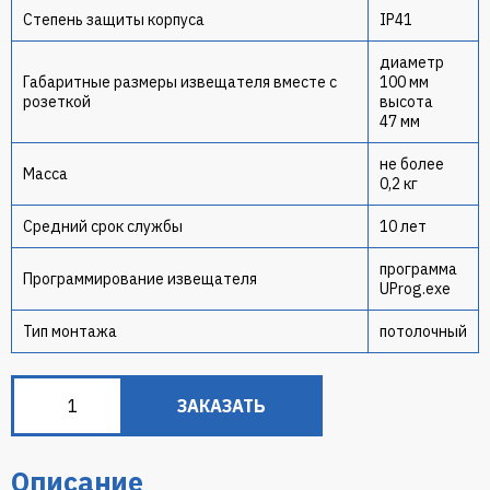
Степень защиты корпуса
IР41
диаметр
Габаритные размеры извещателя вместе с
100 мм
розеткой
высота
47 мм
не более
Масса
0,2 кг
Средний срок службы
10 лет
программа
Программирование извещателя
UProg.exe
Тип монтажа
потолочный
ЗАКАЗАТЬ
Описание