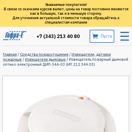
Уважаемые покупатели!
В связи со скачками курсов валют, цены на товар постоянно меняются
как в большую, так и в меньшую сторону.
Для уточнения актуальной стоимости товара обращайтесь к
специалистам компании
+7 (343) 213 40 80
Пусто
Главная
/
Средства пожаротушения
/
Извещатели, датчики
пожарные
/
Извещатели дымовые
/ Извещатель пожарный дымовой
оптико-электронный ДИП-34А-03 (ИП 212 34А 03)