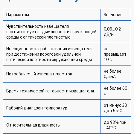
Параметры
Значение
Чувствительность извещателя
0,05…0,2
соответствует задымленности окружающей
дБ/м
среды с оптической плотностью
Инерционность срабатывания извещателя
не
при достижении пороговой удельной
превышает
оптической плотности окружающей среды
10 с
не более
Потребляемый извещателем ток
0,5 мА
не более 60
Время технической готовности извещателя
с
от минус 30
Рабочий диапазон температур
до +55°C
до 93% при
Относительная влажность
+40°C