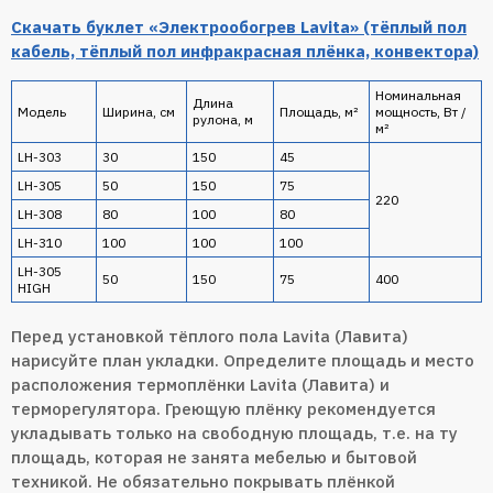
Скачать буклет «Электрообогрев Lavita» (тёплый пол
кабель, тёплый пол инфракрасная плёнка, конвектора)
Номинальная
Длина
Модель
Ширина, см
Площадь, м²
мощность, Вт /
рулона, м
м²
LH-303
30
150
45
LH-305
50
150
75
220
LH-308
80
100
80
LH-310
100
100
100
LH-305
50
150
75
400
HIGH
Перед установкой тёплого пола Lavita (Лавита)
нарисуйте план укладки. Определите площадь и место
расположения термоплёнки Lavita (Лавита) и
терморегулятора. Греющую плёнку рекомендуется
укладывать только на свободную площадь, т.е. на ту
площадь, которая не занята мебелью и бытовой
техникой. Не обязательно покрывать плёнкой