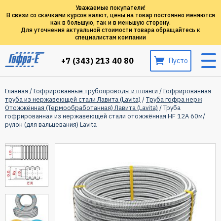
Уважаемые покупатели!
В связи со скачками курсов валют, цены на товар постоянно меняются
как в большую, так и в меньшую сторону.
Для уточнения актуальной стоимости товара обращайтесь к
специалистам компании
+7 (343) 213 40 80
Пусто
Главная
/
Гофрированные трубопроводы и шланги
/
Гофрированная
труба из нержавеющей стали Лавита (Lavita)
/
Tруба гофра нерж
Отожжённая (Термообработанная) Лавита (Lavita)
/ Труба
гофрированная из нержавеющей стали отожжённая HF 12A 60м/
рулон (для вальцевания) Lavita