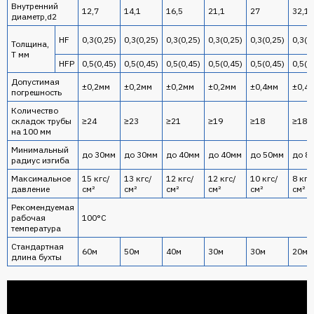
Внутренний
12,7
14,1
16,5
21,1
27
32,1
диаметр,d2
HF
0,3(0,25)
0,3(0,25)
0,3(0,25)
0,3(0,25)
0,3(0,25)
0,3(0
Толщина,
T мм
HFP
0,5(0,45)
0,5(0,45)
0,5(0,45)
0,5(0,45)
0,5(0,45)
0,5(0
Допустимая
±0,2мм
±0,2мм
±0,2мм
±0,2мм
±0,4мм
±0,4
погрешность
Количество
складок трубы
≥24
≥23
≥21
≥19
≥18
≥18
на 100 мм
Минимальный
до 30мм
до 30мм
до 40мм
до 40мм
до 50мм
до 8
радиус изгиба
Максимальное
15 кгс/
13 кгс/
12 кгс/
12 кгс/
10 кгс/
8 кгс
давление
см²
см²
см²
см²
см²
см²
Рекомендуемая
рабочая
100°С
температура
Стандартная
60м
50м
40м
30м
30м
20м
длина бухты