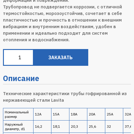
деформации и повреждений.
Трубопровод не подвергается коррозии, с отличной
термостойкостью, морозоустойчив, сочетает в себе
пластичностью и прочность в отношении к внешним
вибрациям и внутренним воздействиям, удобен в
применении и идеально подходит для систем
отопления и водоснабжения.
ЗАКАЗАТЬ
Описание
Технические характеристики трубы гофрированной из
нержавеющей стали Lavita
Номинальный
12А
15А
18А
20А
25А
32А
размер
Наружный
16,2
18,1
20,3
25,6
32
37,6
диаметр, d1