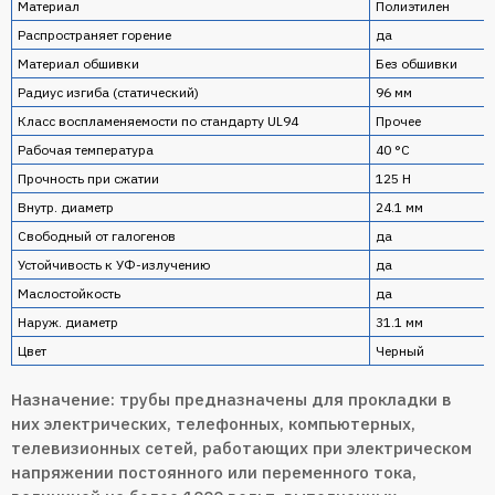
Материал
Полиэтилен
Распространяет горение
да
Материал обшивки
Без обшивки
Радиус изгиба (статический)
96 мм
Класс воспламеняемости по стандарту UL94
Прочее
Рабочая температура
40 °C
Прочность при сжатии
125 Н
Внутр. диаметр
24.1 мм
Свободный от галогенов
да
Устойчивость к УФ-излучению
да
Маслостойкость
да
Наруж. диаметр
31.1 мм
Цвет
Черный
Назначение: трубы предназначены для прокладки в
них электрических, телефонных, компьютерных,
телевизионных сетей, работающих при электрическом
напряжении постоянного или переменного тока,