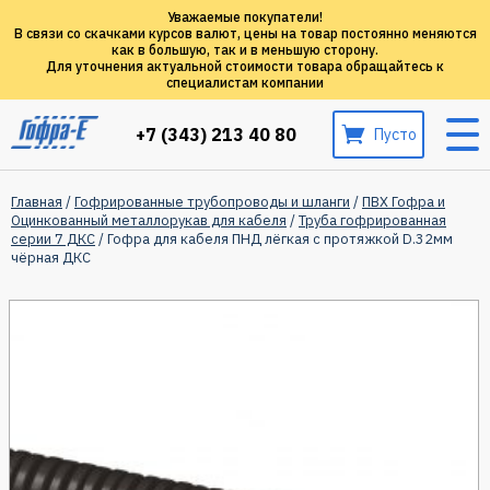
Уважаемые покупатели!
В связи со скачками курсов валют, цены на товар постоянно меняются
как в большую, так и в меньшую сторону.
Для уточнения актуальной стоимости товара обращайтесь к
специалистам компании
+7 (343) 213 40 80
Пусто
Главная
/
Гофрированные трубопроводы и шланги
/
ПВХ Гофра и
Оцинкованный металлорукав для кабеля
/
Труба гофрированная
серии 7 ДКС
/ Гофра для кабеля ПНД лёгкая с протяжкой D.32мм
чёрная ДКС