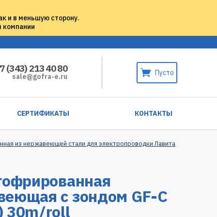
ак и в меньшую сторону.
м компании
7 (343) 213 40 80
Пусто
sale@gofra-e.ru
СЕРТИФИКАТЫ
КОНТАКТЫ
нная из нержавеющей стали для электропроводки Лавита
гофрированная
веющая с зондом GF-C
 30m/roll