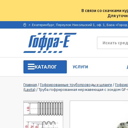
В связи со скачками ку
Для уточн
г. Екатеринбург, Переулок Никольский 1, оф. 1, База «Город
КАТАЛОГ
УСЛУГИ
Главная
/
Гофрированные трубопроводы и шланги
/
Гофрир
(Lavita)
/ Труба гофрированная нержавеющая с зондом GF-C