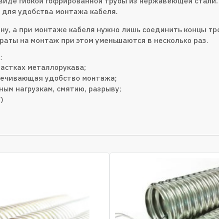
 виде гибкой гофрированной трубы из нержавеющей стали.
а для удобства монтажа кабеля.
ну, а при монтаже кабеля нужно лишь соединить концы тро
раты на монтаж при этом уменьшаются в несколько раз.
:
частках металлорукава;
спечивающая удобство монтажа;
ным нагрузкам, смятию, разрыву;
)