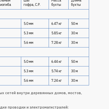
альный
Шаг
Масса
Длина
 изгиба
гофра, C.P.
бухты
бухты
5.0 мм
6.47 кг
50 м
5.3 мм
5.85 кг
30 м
5.6 мм
7.28 кг
30 м
5.0 мм
6.44 кг
50 м
5.3 мм
5.74 кг
30 м
5.6 мм
7.24 кг
30 м
х сетей внутри деревянных домов, мостов,
дке проводки и электромагистралей: