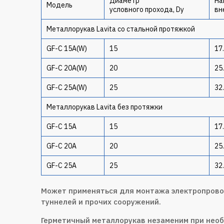
Диаметр
На
Модель
условного прохода, Dy
вн
Металлорукав Lavita со стальной протяжкой
GF-C 15A(W)
15
17
GF-C 20A(W)
20
25
GF-C 25A(W)
25
32
Металлорукав Lavita без протяжки
GF-C 15A
15
17
GF-C 20A
20
25
GF-C 25A
25
32
Может применяться для монтажа электропровод
туннелей и прочих сооружений.
Герметичный металлорукав незаменим при необ