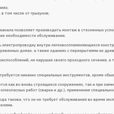
иях;
в том числе от грызунов;
-канала позволяет производить монтаж в стесненных усло
твие необходимости обслуживания.
ь электропроводку внутри легковоспламеняющихся констр
ревянных домах. а также зданиях с перекрытиями из дре
 приспособлений, не нарушая своего проходного сечения, 
требуется никаких специальных инструментов, кроме обык
тся как во вновь строящихся сооружениях, так и при зам
огнеопасных работ (сварка и др.), применения специально
да такова. что он не требует обслуживания во время экс
нелями.