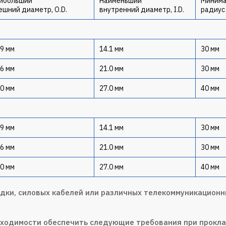
ибольший
Наименьший
Миним
ешний диаметр, O.D.
внутренний диаметр, I.D.
радиус
.9 мм
14.1 мм
30 мм
.6 мм
21.0 мм
30 мм
.0 мм
27.0 мм
40 мм
.9 мм
14.1 мм
30 мм
.6 мм
21.0 мм
30 мм
.0 мм
27.0 мм
40 мм
ки, силовых кабелей или различных телекоммуникационны
ходимости обеспечить следующие требования при прокла