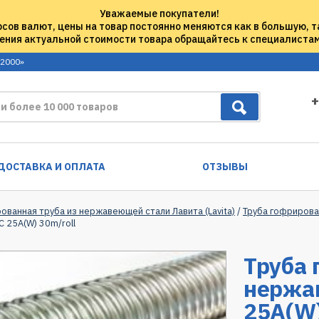
Уважаемые покупатели!
рсов валют, цены на товар постоянно меняются как в большую, т
ения актуальной стоимости товара обращайтесь к специалиста
 2000»
+
ДОСТАВКА И ОПЛАТА
ОТЗЫВЫ
ованная труба из нержавеющей стали Лавита (Lavita)
/
Труба гофрирова
 25A(W) 30m/roll
Труба 
нержа
25A(W)