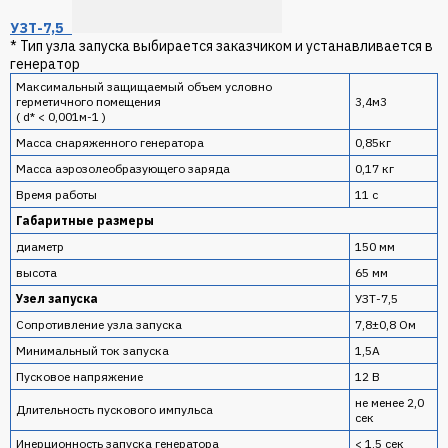
УЗТ-7,5
* Тип
узла запуска
выбирается заказчиком и устанавливается в
генератор
Максимальный защищаемый объем условно
герметичного помещения
3,4м3
( d* < 0,001м-1 )
Масса снаряженного генератора
0,85кг
Масса
аэрозолеобразующего заряда
0,17 кг
Время работы
11 с
Габаритные размеры
диаметр
150 мм
высота
65 мм
Узел запуска
УЗТ-7,5
Сопротивление
узла запуска
7,8±0,8 Ом
Минимальный ток запуска
1,5А
Пусковое напряжение
12 В
не менее 2,0
Длительность пускового импульса
сек
Инерционность запуска генератора
< 1,5 сек