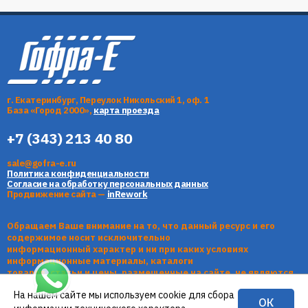
г. Екатеринбург, Переулок Никольский 1, оф. 1
База «Город 2000»,
карта проезда
+7 (343) 213 40 80
sale@gofra-e.ru
Политика конфиденциальности
Согласие на обработку персональных данных
Продвижение сайта —
inRework
Обращаем Ваше внимание на то, что данный ресурс и его
содержимое носит исключительно
информационный характер и ни при каких условиях
информационные материалы, каталоги
товаров, статьи и цены, размещенные на сайте, не являются
публичной офертой, определяемой
На нашем сайте мы используем cookie для сбора
положениями Статьи 437 Гражданского кодекса РФ.
ОК