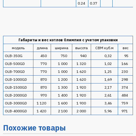
0.24
0.37
Габариты и вес котлов Олимпия с учетом упаковки
модель
длина
ширина
высота
CBM куб.м
вес
OLB-350G
450
750
940
0,32
95
OLB-500GD
770
1 000
1 320
1,02
166
OLB-700GD
770
1 000
1 620
1,25
230
OLB-1000GD
870
1 200
1 620
1,69
298
OLB-1500GD
870
1 300
1 920
2,17
374
OLB-2000GD
970
1 400
1 920
2,61
484
OLB-3000GD
1 120
1 600
1 930
3,46
759
OLB-4000GD
1 420
2 100
2 000
5,96
971
Похожие товары