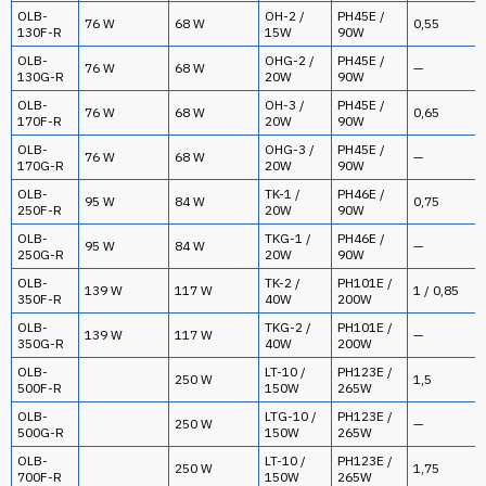
OLB-
OH-2 /
PH45E /
76 W
68 W
0,55
130F-R
15W
90W
OLB-
OHG-2 /
PH45E /
76 W
68 W
—
130G-R
20W
90W
OLB-
OH-3 /
PH45E /
76 W
68 W
0,65
170F-R
20W
90W
OLB-
OHG-3 /
PH45E /
76 W
68 W
—
170G-R
20W
90W
OLB-
TK-1 /
PH46E /
95 W
84 W
0,75
250F-R
20W
90W
OLB-
TKG-1 /
PH46E /
95 W
84 W
—
250G-R
20W
90W
OLB-
TK-2 /
PH101E /
139 W
117 W
1 / 0,85
350F-R
40W
200W
OLB-
TKG-2 /
PH101E /
139 W
117 W
—
350G-R
40W
200W
OLB-
LT-10 /
PH123E /
250 W
1,5
500F-R
150W
265W
OLB-
LTG-10 /
PH123E /
250 W
—
500G-R
150W
265W
OLB-
LT-10 /
PH123E /
250 W
1,75
700F-R
150W
265W