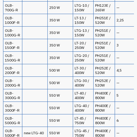
OLB-
LTG-10 /
PH123E /
250 W
—
700G-R
150W
265W
OLB-
LT-13 /
PH251E /
350 W
2,25
1000F-R
150W
520W
OLB-
LTG-13 /
PH251E /
350 W
—
1000G-R
150W
520W
OLB-
LT-20 /
PH251E /
350 W
3
1500F-R
250W
520W
OLB-
LTG-20 /
PH251E /
350 W
—
1500G-R
250W
520W
OLB-
LT-30 /
PH252E /
500 W
4,5
2000F-R
400W
520W
OLB-
LTG-30 /
PH252E /
500 W
—
2000G-R
400W
520W
OLB-
LT-40 /
PH400E /
550 W
5
3000G-R
400W
800W
OLB-
LTG-40 /
PH400E /
550 W
—
3000F-R
400W
800W
OLB-
LT-45 /
PH400E /
550 W
6
5000G-R
750W
800W
OLB-
LTG-45 /
PH400E /
new LTG-40
550 W
—
5000F-R
750W
800W