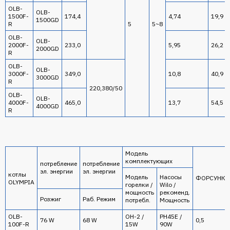
OLB-
OLB-
1500F-
174,4
4,74
19,9
1500GD
R
5
5~8
OLB-
OLB-
2000F-
233,0
5,95
26,2
2000GD
R
OLB-
OLB-
3000F-
349,0
10,8
40,9
3000GD
R
220,380/50
OLB-
OLB-
4000F-
465,0
13,7
54,5
4000GD
R
Модель
комплектующих
потребление
потребление
эл. энергии
эл. энергии
котлы
Модель
Насосы
ФОРСУНКИ
OLYMPIA
горелки /
Wilo /
мощность
рекоменд.
Розжиг
Раб. Режим
потребл.
Мощность
OLB-
OH-2 /
PH45E /
76 W
68 W
0,5
100F-R
15W
90W