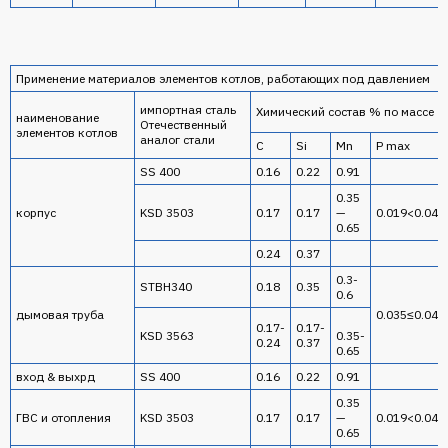
Применение материалов элементов котлов, работающих под давлением
импортная сталь
Химический состав % по массе
наименование
Отечественный
элементов котлов
аналог стали
С
Si
Mn
P max
SS 400
0.16
0.22
0.91
0.35
корпус
KSD 3503
0.17
0.17
—
0.019<0.04
0.65
0.24
0.37
0.3-
STBH340
0.18
0.35
0.6
дымовая труба
0.035≤0.04
0.17-
0.17-
KSD 3563
0.35-
0.24
0.37
0.65
вход & выхрд
SS 400
0.16
0.22
0.91
0.35
ГВС и отопления
KSD 3503
0.17
0.17
—
0.019<0.04
0.65