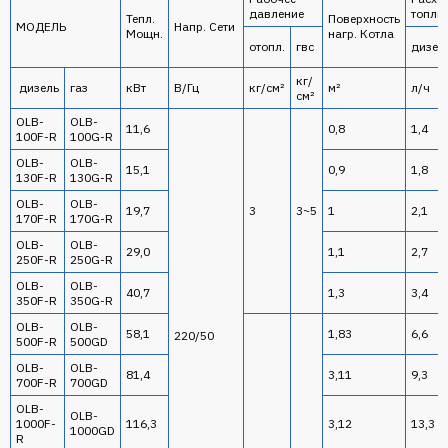
давление
топли
Тепл.
Поверхность
МОДЕЛЬ
Напр. Сети
Мощн.
нагр. Котла
отопл.
гвс
дизел
кг/
дизель
газ
кВт
В/Гц
кг/см²
м²
л/ч
см²
OLB-
OLB-
11,6
0,8
1,4
100F-R
100G-R
OLB-
OLB-
15,1
0,9
1,8
130F-R
130G-R
OLB-
OLB-
19,7
3
3~5
1
2,1
170F-R
170G-R
OLB-
OLB-
29,0
1,1
2,7
250F-R
250G-R
OLB-
OLB-
40,7
1,3
3,4
350F-R
350G-R
OLB-
OLB-
58,1
1,83
6,6
220/50
500F-R
500GD
OLB-
OLB-
81,4
3,11
9,3
700F-R
700GD
OLB-
OLB-
1000F-
116,3
3,12
13,3
1000GD
R