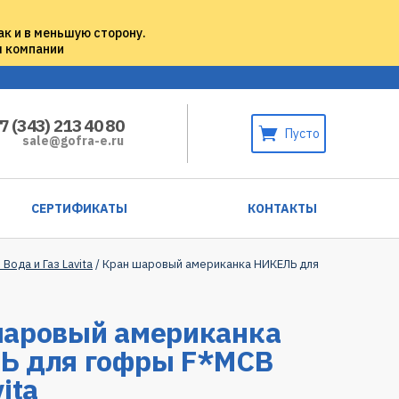
ак и в меньшую сторону.
м компании
7 (343) 213 40 80
Пусто
sale@gofra-e.ru
СЕРТИФИКАТЫ
КОНТАКТЫ
Вода и Газ Lavita
/ Кран шаровый американка НИКЕЛЬ для
шаровый американка
Ь для гофры F*MCB
ita