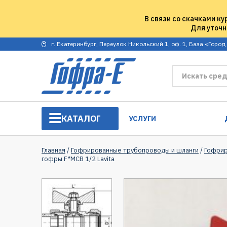
В связи со скачками ку
Для уточн
г. Екатеринбург, Переулок Никольский 1, оф. 1, База «Город
КАТАЛОГ
УСЛУГИ
Главная
/
Гофрированные трубопроводы и шланги
/
Гофрир
гофры F*MCB 1/2 Lavita