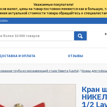
Уважаемые покупатели!
рсов валют, цены на товар постоянно меняются как в большую, т
ения актуальной стоимости товара обращайтесь к специалиста
 2000»
+
ДОСТАВКА И ОПЛАТА
ОТЗЫВЫ
ованная труба из нержавеющей стали Лавита (Lavita)
/
Краны для гофры 
Кран 
НИКЕЛ
1/2 Lav