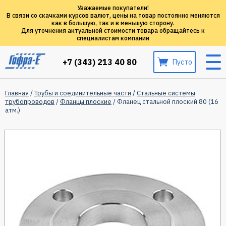
Уважаемые покупатели!
В связи со скачками курсов валют, цены на товар постоянно меняются
как в большую, так и в меньшую сторону.
Для уточнения актуальной стоимости товара обращайтесь к
специалистам компании
+7 (343) 213 40 80
Пусто
Главная
/
Трубы и соединительные части
/
Стальные системы
трубопроводов
/
Фланцы плоские
/ Фланец стальной плоский 80 (16
атм.)