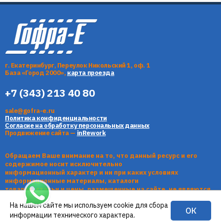
г. Екатеринбург, Переулок Никольский 1, оф. 1
База «Город 2000»,
карта проезда
+7 (343) 213 40 80
sale@gofra-e.ru
Политика конфиденциальности
Согласие на обработку персональных данных
Продвижение сайта —
inRework
Обращаем Ваше внимание на то, что данный ресурс и его
содержимое носит исключительно
информационный характер и ни при каких условиях
информационные материалы, каталоги
товаров, статьи и цены, размещенные на сайте, не являются
публичной офертой, определяемой
На нашем сайте мы используем cookie для сбора
положениями Статьи 437 Гражданского кодекса РФ.
ОК
информации технического характера.