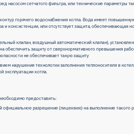
еред насосом сетчатого фильтра, или технические параметры та
контур горячего водоснабжения котла. Вода имеет повышенну
а и консистенции, или отсутствует защита, обеспечивающая н
тельный клапан, воздушный автоматический клапан), установл
на обеспечить защиту от сверхнормативного превышения рабоч
зопасности не обеспечивает такую защиту
ием нарушения технологии заполнения теплоносителя в котел 
й эксплуатации котла.
 необходимо предоставить:
й официальное разрешение (лицензию) на выполнение такого р