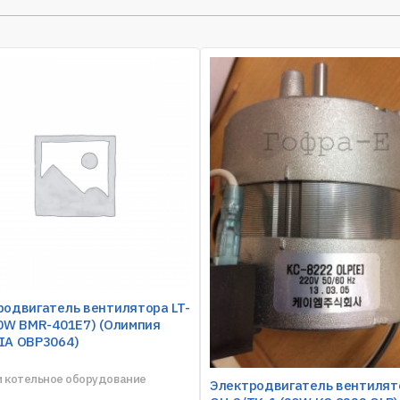
родвигатель вентилятора LT-
50W BMR-401E7) (Олимпия
IA OBP3064)
и котельное оборудование
Электродвигатель вентилят