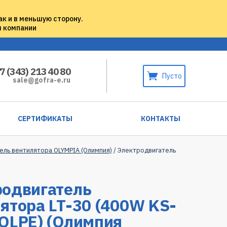
ак и в меньшую сторону.
м компании
7 (343) 213 40 80
Пусто
sale@gofra-e.ru
СЕРТИФИКАТЫ
КОНТАКТЫ
ель вентилятора OLYMPIA (Олимпия)
/ Электродвигатель
родвигатель
ятора LT-30 (400W KS-
OLPE) (Олимпия