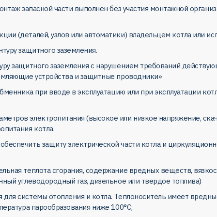
 монтаж запасной части выполнен без участия монтажной орга
ии (деталей, узлов или автоматики) владельцем котла или ис
нтуру защитного заземления.
туру защитного заземления с нарушением требований действую
земляющие устройства и защитные проводники»
обменника при вводе в эксплуатацию или при эксплуатации котл
етров электропитания (высокое или низкое напряжение, скачки 
опитания котла.
обеспечить защиту электрической части котла и циркуляционн
льная теплота сгорания, содержание вредных веществ, вязкост
нный углеводородный газ, дизельное или твердое топлива)
 для системы отопления и котла. Теплоноситель имеет вредн
мпература парообразования ниже 100°С;