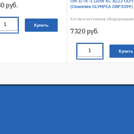
ОН-3/ТК-1 (20W КС 8222 OLP)
30
руб.
(Олимпия OLYMPIA OBP3059)
Котлы и котельное оборудование
Купить
7320
руб.
Купить