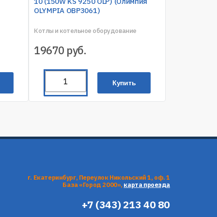
10 (150W KS 9250 OLP) (Олимпия
OLYMPIA OBP3061)
Котлы и котельное оборудование
19670
руб.
Купить
г. Екатеринбург, Переулок Никольский 1, оф. 1
База «Город 2000»,
карта проезда
+7 (343) 213 40 80