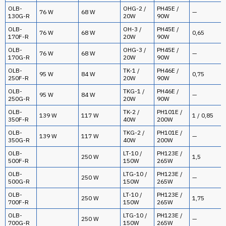
OLB-
OHG-2 /
PH45E /
76 W
68 W
—
130G-R
20W
90W
OLB-
OH-3 /
PH45E /
76 W
68 W
0,65
170F-R
20W
90W
OLB-
OHG-3 /
PH45E /
76 W
68 W
—
170G-R
20W
90W
OLB-
TK-1 /
PH46E /
95 W
84 W
0,75
250F-R
20W
90W
OLB-
TKG-1 /
PH46E /
95 W
84 W
—
250G-R
20W
90W
OLB-
TK-2 /
PH101E /
139 W
117 W
1 / 0,85
350F-R
40W
200W
OLB-
TKG-2 /
PH101E /
139 W
117 W
—
350G-R
40W
200W
OLB-
LT-10 /
PH123E /
250 W
1,5
500F-R
150W
265W
OLB-
LTG-10 /
PH123E /
250 W
—
500G-R
150W
265W
OLB-
LT-10 /
PH123E /
250 W
1,75
700F-R
150W
265W
OLB-
LTG-10 /
PH123E /
250 W
—
700G-R
150W
265W