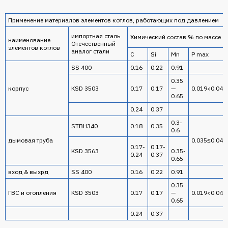
Применение материалов элементов котлов, работающих под давлением
импортная сталь
Химический состав % по массе
наименование
Отечественный
элементов котлов
аналог стали
С
Si
Mn
P max
SS 400
0.16
0.22
0.91
0.35
корпус
KSD 3503
0.17
0.17
—
0.019<0.04
0.65
0.24
0.37
0.3-
STBH340
0.18
0.35
0.6
дымовая труба
0.035≤0.04
0.17-
0.17-
KSD 3563
0.35-
0.24
0.37
0.65
вход & выхрд
SS 400
0.16
0.22
0.91
0.35
ГВС и отопления
KSD 3503
0.17
0.17
—
0.019<0.04
0.65
0.24
0.37