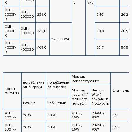
R
5
5~8
OLB-
OLB-
2000F-
233,0
5,95
26,2
2000GD
R
OLB-
OLB-
3000F-
349,0
10,8
40,9
3000GD
R
220,380/50
OLB-
OLB-
4000F-
465,0
13,7
54,5
4000GD
R
Модель
комплектующих
потребление
потребление
эл. энергии
эл. энергии
котлы
Модель
Насосы
ФОРСУНКИ
OLYMPIA
горелки /
Wilo /
мощность
рекоменд.
Розжиг
Раб. Режим
потребл.
Мощность
OLB-
OH-2 /
PH45E /
76 W
68 W
0,5
100F-R
15W
90W
OLB-
OH-2 /
PH45E /
76 W
68 W
0,55
130F-R
15W
90W