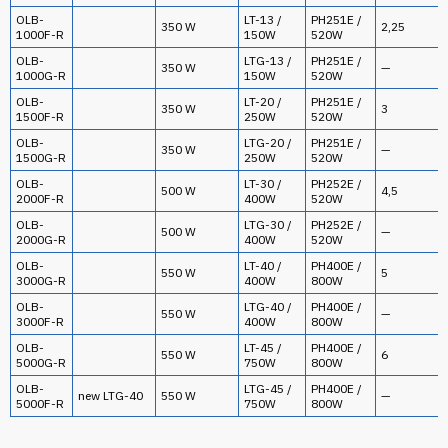
OLB-
LT-13 /
PH251E /
350 W
2,25
1000F-R
150W
520W
OLB-
LTG-13 /
PH251E /
350 W
—
1000G-R
150W
520W
OLB-
LT-20 /
PH251E /
350 W
3
1500F-R
250W
520W
OLB-
LTG-20 /
PH251E /
350 W
—
1500G-R
250W
520W
OLB-
LT-30 /
PH252E /
500 W
4,5
2000F-R
400W
520W
OLB-
LTG-30 /
PH252E /
500 W
—
2000G-R
400W
520W
OLB-
LT-40 /
PH400E /
550 W
5
3000G-R
400W
800W
OLB-
LTG-40 /
PH400E /
550 W
—
3000F-R
400W
800W
OLB-
LT-45 /
PH400E /
550 W
6
5000G-R
750W
800W
OLB-
LTG-45 /
PH400E /
new LTG-40
550 W
—
5000F-R
750W
800W