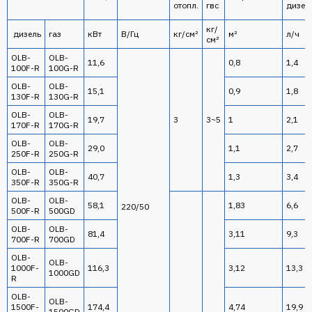
отопл.
гвс
дизел
кг/
дизель
газ
кВт
В/Гц
кг/см²
м²
л/ч
см²
OLB-
OLB-
11,6
0,8
1,4
100F-R
100G-R
OLB-
OLB-
15,1
0,9
1,8
130F-R
130G-R
OLB-
OLB-
19,7
3
3~5
1
2,1
170F-R
170G-R
OLB-
OLB-
29,0
1,1
2,7
250F-R
250G-R
OLB-
OLB-
40,7
1,3
3,4
350F-R
350G-R
OLB-
OLB-
58,1
1,83
6,6
220/50
500F-R
500GD
OLB-
OLB-
81,4
3,11
9,3
700F-R
700GD
OLB-
OLB-
1000F-
116,3
3,12
13,3
1000GD
R
OLB-
OLB-
1500F-
174,4
4,74
19,9
1500GD