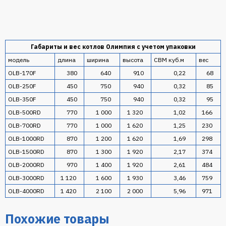
Габариты и вес котлов Олимпия с учетом упаковки
модель
длина
ширина
высота
CBM куб.м
вес
OLB-170F
380
640
910
0,22
68
OLB-250F
450
750
940
0,32
85
OLB-350F
450
750
940
0,32
95
OLB-500RD
770
1 000
1 320
1,02
166
OLB-700RD
770
1 000
1 620
1,25
230
OLB-1000RD
870
1 200
1 620
1,69
298
OLB-1500RD
870
1 300
1 920
2,17
374
OLB-2000RD
970
1 400
1 920
2,61
484
OLB-3000RD
1 120
1 600
1 930
3,46
759
OLB-4000RD
1 420
2 100
2 000
5,96
971
Похожие товары