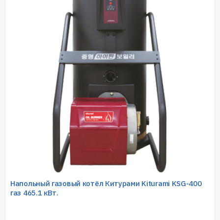
Напольный газовый котёл Китурами Kiturami KSG-400
газ 465.1 кВт.