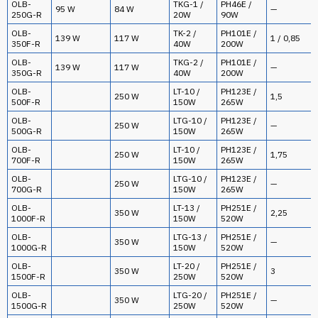
OLB-
TKG-1 /
PH46E /
95 W
84 W
—
250G-R
20W
90W
OLB-
TK-2 /
PH101E /
139 W
117 W
1 / 0,85
350F-R
40W
200W
OLB-
TKG-2 /
PH101E /
139 W
117 W
—
350G-R
40W
200W
OLB-
LT-10 /
PH123E /
250 W
1,5
500F-R
150W
265W
OLB-
LTG-10 /
PH123E /
250 W
—
500G-R
150W
265W
OLB-
LT-10 /
PH123E /
250 W
1,75
700F-R
150W
265W
OLB-
LTG-10 /
PH123E /
250 W
—
700G-R
150W
265W
OLB-
LT-13 /
PH251E /
350 W
2,25
1000F-R
150W
520W
OLB-
LTG-13 /
PH251E /
350 W
—
1000G-R
150W
520W
OLB-
LT-20 /
PH251E /
350 W
3
1500F-R
250W
520W
OLB-
LTG-20 /
PH251E /
350 W
—
1500G-R
250W
520W