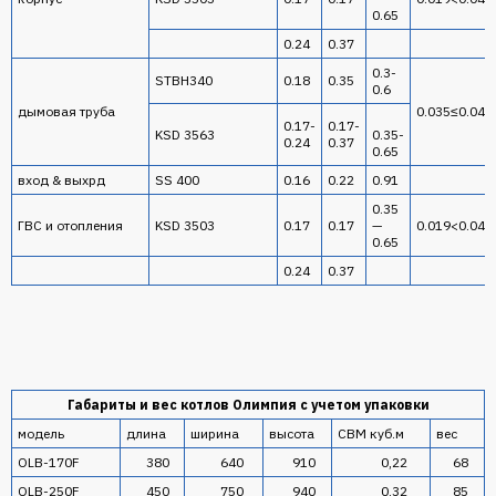
0.65
0.24
0.37
0.3-
STBH340
0.18
0.35
0.6
дымовая труба
0.035≤0.04
0.17-
0.17-
KSD 3563
0.35-
0.24
0.37
0.65
вход & выхрд
SS 400
0.16
0.22
0.91
0.35
ГВС и отопления
KSD 3503
0.17
0.17
—
0.019<0.04
0.65
0.24
0.37
Габариты и вес котлов Олимпия с учетом упаковки
модель
длина
ширина
высота
CBM куб.м
вес
OLB-170F
380
640
910
0,22
68
OLB-250F
450
750
940
0,32
85