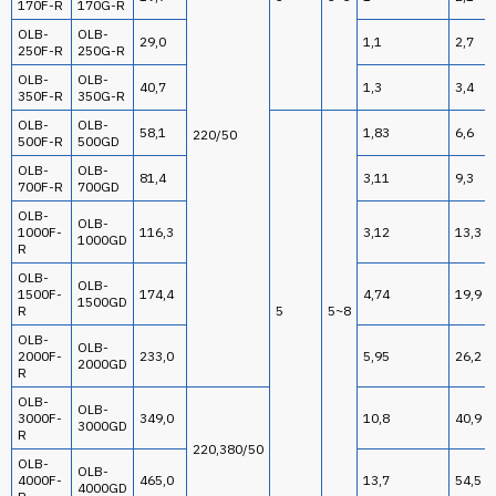
170F-R
170G-R
OLB-
OLB-
29,0
1,1
2,7
250F-R
250G-R
OLB-
OLB-
40,7
1,3
3,4
350F-R
350G-R
OLB-
OLB-
58,1
1,83
6,6
220/50
500F-R
500GD
OLB-
OLB-
81,4
3,11
9,3
700F-R
700GD
OLB-
OLB-
1000F-
116,3
3,12
13,3
1000GD
R
OLB-
OLB-
1500F-
174,4
4,74
19,9
1500GD
R
5
5~8
OLB-
OLB-
2000F-
233,0
5,95
26,2
2000GD
R
OLB-
OLB-
3000F-
349,0
10,8
40,9
3000GD
R
220,380/50
OLB-
OLB-
4000F-
465,0
13,7
54,5
4000GD