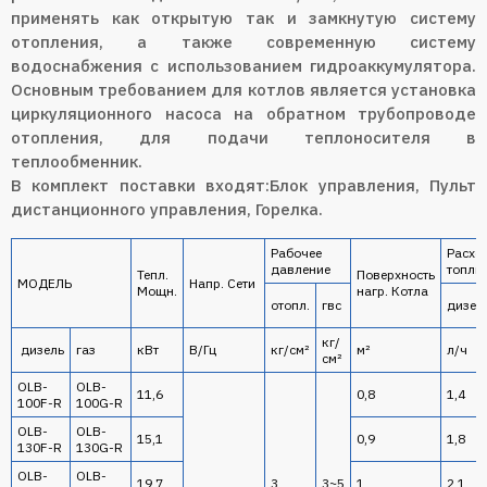
применять как открытую так и замкнутую систему
отопления, а также современную систему
водоснабжения с использованием гидроаккумулятора.
Основным требованием для котлов является установка
циркуляционного насоса на обратном трубопроводе
отопления, для подачи теплоносителя в
теплообменник.
В комплект поставки входят:Блок управления, Пульт
дистанционного управления, Горелка.
Рабочее
Расхо
давление
топли
Тепл.
Поверхность
МОДЕЛЬ
Напр. Сети
Мощн.
нагр. Котла
отопл.
гвс
дизел
кг/
дизель
газ
кВт
В/Гц
кг/см²
м²
л/ч
см²
OLB-
OLB-
11,6
0,8
1,4
100F-R
100G-R
OLB-
OLB-
15,1
0,9
1,8
130F-R
130G-R
OLB-
OLB-
19,7
3
3~5
1
2,1