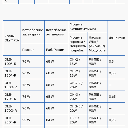
R
Модель
комплектующих
потребление
потребление
эл. энергии
эл. энергии
котлы
Модель
Насосы
ФОРСУНКИ
OLYMPIA
горелки /
Wilo /
мощность
рекоменд.
Розжиг
Раб. Режим
потребл.
Мощность
OLB-
OH-2 /
PH45E /
76 W
68 W
0,5
100F-R
15W
90W
OLB-
OH-2 /
PH45E /
76 W
68 W
0,55
130F-R
15W
90W
OLB-
OHG-2 /
PH45E /
76 W
68 W
—
130G-R
20W
90W
OLB-
OH-3 /
PH45E /
76 W
68 W
0,65
170F-R
20W
90W
OLB-
OHG-3 /
PH45E /
76 W
68 W
—
170G-R
20W
90W
OLB-
TK-1 /
PH46E /
95 W
84 W
0,75
250F-R
20W
90W