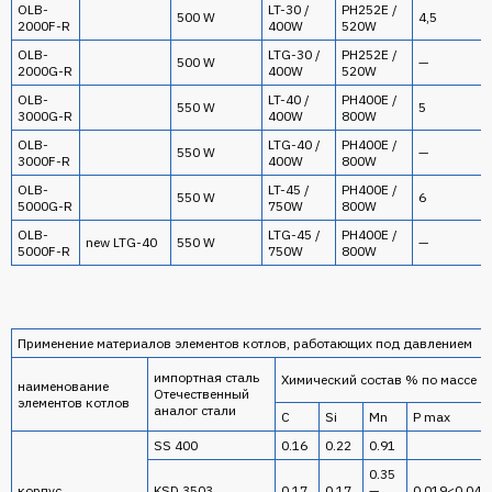
OLB-
LT-30 /
PH252E /
500 W
4,5
2000F-R
400W
520W
OLB-
LTG-30 /
PH252E /
500 W
—
2000G-R
400W
520W
OLB-
LT-40 /
PH400E /
550 W
5
3000G-R
400W
800W
OLB-
LTG-40 /
PH400E /
550 W
—
3000F-R
400W
800W
OLB-
LT-45 /
PH400E /
550 W
6
5000G-R
750W
800W
OLB-
LTG-45 /
PH400E /
new LTG-40
550 W
—
5000F-R
750W
800W
Применение материалов элементов котлов, работающих под давлением
импортная сталь
Химический состав % по массе
наименование
Отечественный
элементов котлов
аналог стали
С
Si
Mn
P max
SS 400
0.16
0.22
0.91
0.35
корпус
KSD 3503
0.17
0.17
—
0.019<0.04