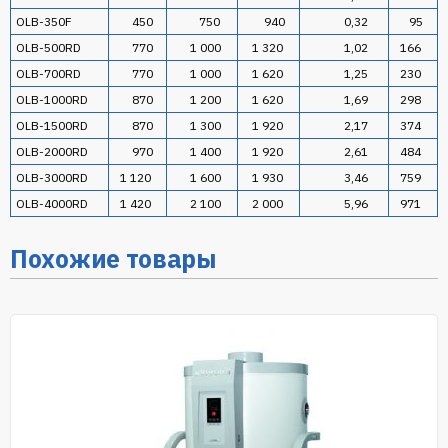
OLB-350F
450
750
940
0,32
95
OLB-500RD
770
1 000
1 320
1,02
166
OLB-700RD
770
1 000
1 620
1,25
230
OLB-1000RD
870
1 200
1 620
1,69
298
OLB-1500RD
870
1 300
1 920
2,17
374
OLB-2000RD
970
1 400
1 920
2,61
484
OLB-3000RD
1 120
1 600
1 930
3,46
759
OLB-4000RD
1 420
2 100
2 000
5,96
971
Похожие товары