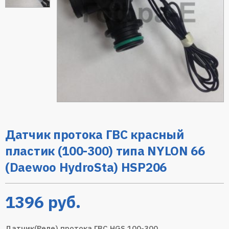
Датчик протока ГВС красный
пластик (100-300) типа NYLON 66
(Daewoo HydroSta) HSP206
1396
руб.
Датчик(Реле) протока ГВС HGS 100-300