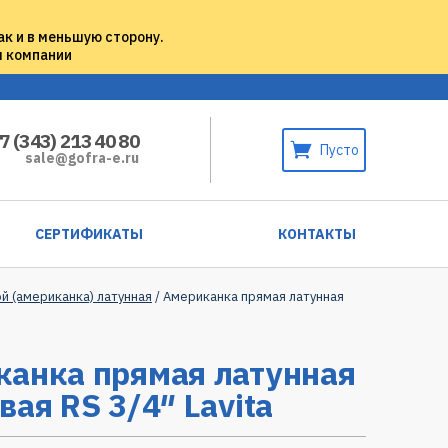
ак и в меньшую сторону.
м компании
7 (343) 213 40 80
Пусто
sale@gofra-e.ru
СЕРТИФИКАТЫ
КОНТАКТЫ
й (американка) латунная
/ Американка прямая латунная
канка прямая латунная
вая RS 3/4″ Lavita