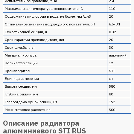
Испытательное давление, МПа
2.4
Максимальная температура теплоносителя, C
110
Содержание кислорода в воде, не более, мкг/дм3
20
Оптимальное значение водородного показателя, pH
6.5-8.1
Емкость одной секции, л
0.32
Срок гарантии производителя, лет
20
Срок службы, лет
30
Материал корпуса
алюминий
Количество секций
12
Производитель
STI
Единица измерения
шт
Высота секции, мм
580
Глубина секции, мм
80
Теплоотдача одной секции, Вт
192
Межцентровое расстояние
500
Описание радиатора
алюминиевого STI RUS