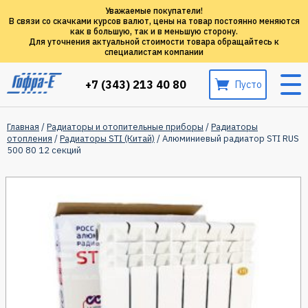
Уважаемые покупатели!
В связи со скачками курсов валют, цены на товар постоянно меняются
как в большую, так и в меньшую сторону.
Для уточнения актуальной стоимости товара обращайтесь к
специалистам компании
+7 (343) 213 40 80
Пусто
Главная
/
Радиаторы и отопительные приборы
/
Радиаторы
отопления
/
Радиаторы STI (Китай)
/ Алюминиевый радиатор STI RUS
500 80 12 секций