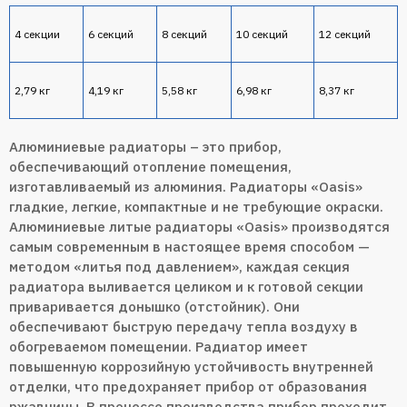
4 секции
6 секций
8 секций
10 секций
12 секций
2,79 кг
4,19 кг
5,58 кг
6,98 кг
8,37 кг
Алюминиевые радиаторы – это прибор,
обеспечивающий отопление помещения,
изготавливаемый из алюминия. Радиаторы «Oasis»
гладкие, легкие, компактные и не требующие окраски.
Алюминиевые литые радиаторы «Oasis» производятся
самым современным в настоящее время способом —
методом «литья под давлением», каждая секция
радиатора выливается целиком и к готовой секции
приваривается донышко (отстойник). Они
обеспечивают быструю передачу тепла воздуху в
обогреваемом помещении. Радиатор имеет
повышенную коррозийную устойчивость внутренней
отделки, что предохраняет прибор от образования
ржавчины. В процессе производства прибор проходит