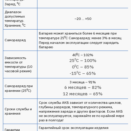
Заряд, ⁰С
Диапазон
допустимых
–20 … +50
температур.
Хранение, ⁰С
Батарея может храниться более 6 месяцев при
температуре 25⁰С Саморазряд: менее 3% в месяц
Саморазряд
Перед началом эксплуатации следует зарядить
батарею
40⁰С – 102%
Зависимость
25⁰С – 100%
емкости от
0⁰С – 85%
температуры (10
часовой режим)
-15⁰С – 65%
3 месяца – 91%
Саморазряд при
6 месяцев – 82%
хранении (25⁰С)
12 месяцев – 65%
Срок службы АКБ зависит от количества циклов,
глубины разрядов, температурного режима,
Сроки службы и
напряжения заряда и других факторов. Если АКБ
хранения
не эксплуатируется, заряжайте ее по крайней мере
раз в полгода!
Гарантийный срок эксплуатации изделия
Гарантии