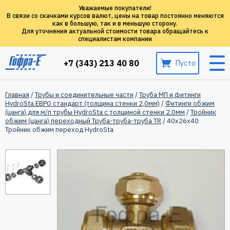
Уважаемые покупатели!
В связи со скачками курсов валют, цены на товар постоянно меняются
как в большую, так и в меньшую сторону.
Для уточнения актуальной стоимости товара обращайтесь к
специалистам компании
+7 (343) 213 40 80
Пусто
Главная
/
Трубы и соединительные части
/
Труба МП и фитинги
HydroSta ЕВРО стандарт (толщина стенки 2,0мм)
/
Фитинги обжим
(цанга) для м/п трубы HydroSta с толщиной стенки 2.0мм
/
Тройник
обжим (цанга) переходный Труба-труба-труба TR
/ 40х26х40
Тройник обжим переход HydroSta