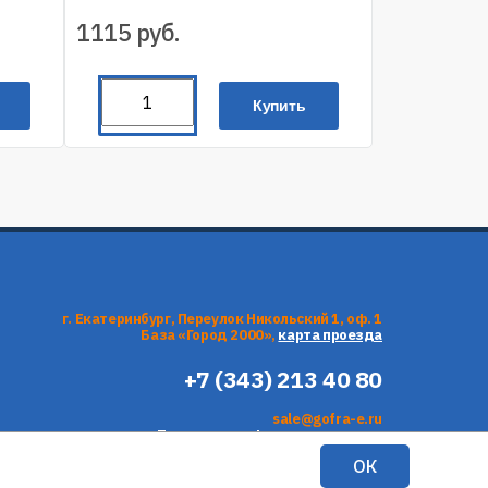
1115
руб.
Купить
г. Екатеринбург, Переулок Никольский 1, оф. 1
База «Город 2000»,
карта проезда
+7 (343) 213 40 80
sale@gofra-e.ru
Политика конфиденциальности
Согласие на обработку персональных данных
ОК
Продвижение сайта —
inRework