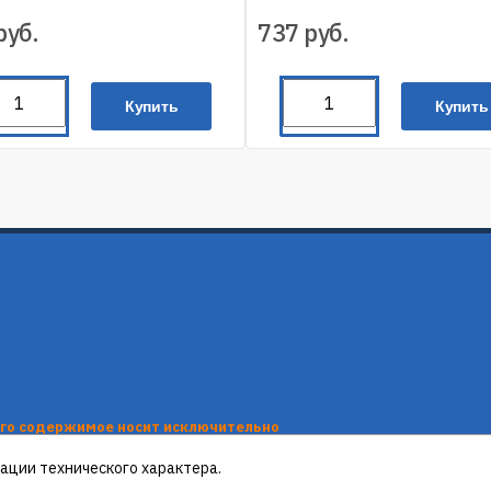
руб.
737
руб.
Купить
Купить
его содержимое носит исключительно
нформационные материалы, каталоги
вляются публичной офертой, определяемой
ации технического характера.