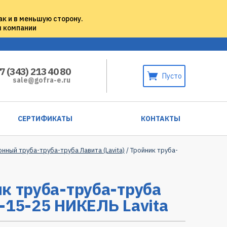
ак и в меньшую сторону.
м компании
7 (343) 213 40 80
Пусто
sale@gofra-e.ru
СЕРТИФИКАТЫ
КОНТАКТЫ
нный труба-труба-труба Лавита (Lavita)
/ Тройник труба-
к труба-труба-труба
-15-25 НИКЕЛЬ Lavita