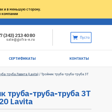
ак и в меньшую сторону.
м компании
7 (343) 213 40 80
Пусто
sale@gofra-e.ru
СЕРТИФИКАТЫ
КОНТАКТЫ
уба-труба Лавита (Lavita)
/ Тройник труба-труба-труба 3T
к труба-труба-труба 3T
20 Lavita