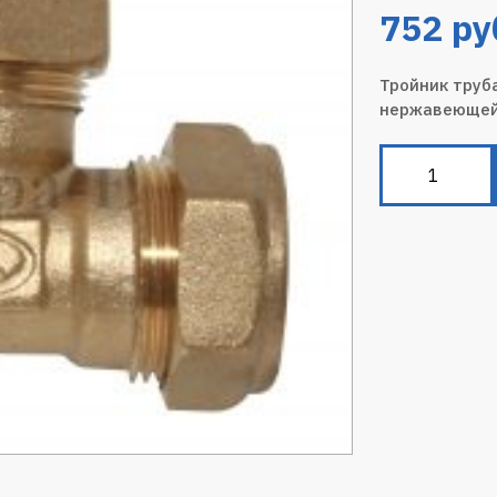
752
ру
Тройник труб
нержавеющей 