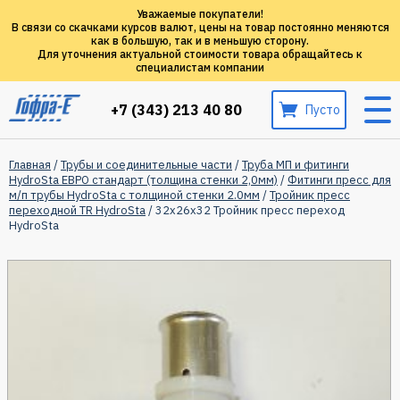
Уважаемые покупатели!
В связи со скачками курсов валют, цены на товар постоянно меняются
как в большую, так и в меньшую сторону.
Для уточнения актуальной стоимости товара обращайтесь к
специалистам компании
+7 (343) 213 40 80
Пусто
Главная
/
Трубы и соединительные части
/
Труба МП и фитинги
HydroSta ЕВРО стандарт (толщина стенки 2,0мм)
/
Фитинги пресс для
м/п трубы HydroSta с толщиной стенки 2.0мм
/
Тройник пресс
переходной TR HydroSta
/ 32х26х32 Тройник пресс переход
HydroSta