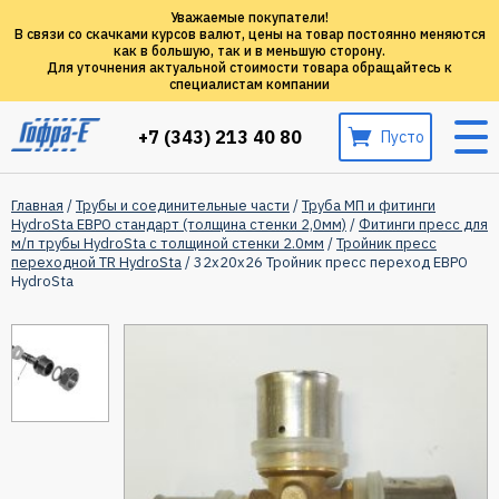
Уважаемые покупатели!
В связи со скачками курсов валют, цены на товар постоянно меняются
как в большую, так и в меньшую сторону.
Для уточнения актуальной стоимости товара обращайтесь к
специалистам компании
+7 (343) 213 40 80
Пусто
Главная
/
Трубы и соединительные части
/
Труба МП и фитинги
HydroSta ЕВРО стандарт (толщина стенки 2,0мм)
/
Фитинги пресс для
м/п трубы HydroSta с толщиной стенки 2.0мм
/
Тройник пресс
переходной TR HydroSta
/ 32х20х26 Тройник пресс переход ЕВРО
HydroSta