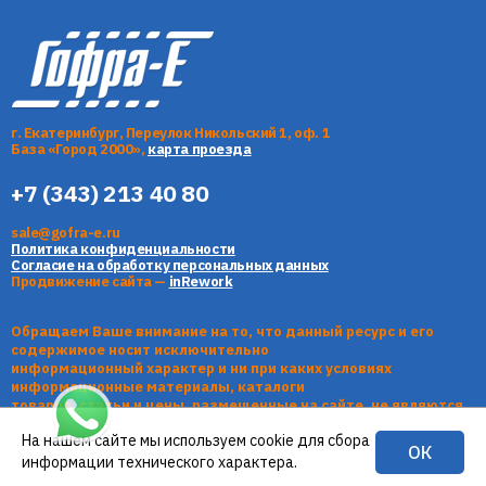
г. Екатеринбург, Переулок Никольский 1, оф. 1
База «Город 2000»,
карта проезда
+7 (343) 213 40 80
sale@gofra-e.ru
Политика конфиденциальности
Согласие на обработку персональных данных
Продвижение сайта —
inRework
Обращаем Ваше внимание на то, что данный ресурс и его
содержимое носит исключительно
информационный характер и ни при каких условиях
информационные материалы, каталоги
товаров, статьи и цены, размещенные на сайте, не являются
публичной офертой, определяемой
На нашем сайте мы используем cookie для сбора
положениями Статьи 437 Гражданского кодекса РФ.
ОК
информации технического характера.