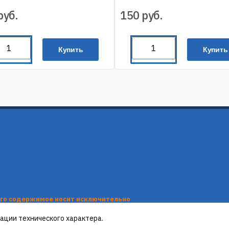
руб.
150
руб.
Купить
Купить
его содержимое носит исключительно
нформационные материалы, каталоги
вляются публичной офертой, определяемой
ации технического характера.