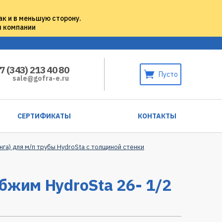
ак и в меньшую сторону.
м компании
7 (343) 213 40 80
Пусто
sale@gofra-e.ru
СЕРТИФИКАТЫ
КОНТАКТЫ
нга) для м/п трубы HydroSta с толщиной стенки
бжим HydroSta 26- 1/2