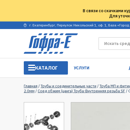
В связи со скачками ку
Для уточн
г. Екатеринбург, Переулок Никольский 1, оф. 1, База «Город
КАТАЛОГ
УСЛУГИ
Главная
/
Трубы и соединительные части
/
Труба МП и фити
2.0мм
/
Соед обжим (цанга) Труба-Внутренняя резьба SF
/ 