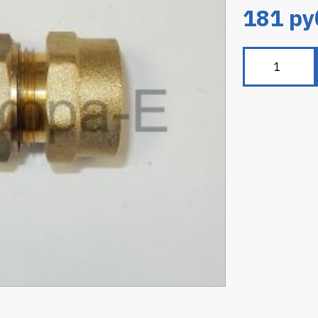
181
ру