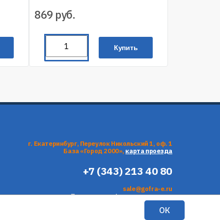
869
руб.
Купить
г. Екатеринбург, Переулок Никольский 1, оф. 1
База «Город 2000»,
карта проезда
+7 (343) 213 40 80
sale@gofra-e.ru
Политика конфиденциальности
Согласие на обработку персональных данных
ОК
Продвижение сайта —
inRework