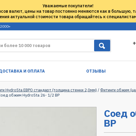
Уважаемые покупатели!
рсов валют, цены на товар постоянно меняются как в большую, т
ения актуальной стоимости товара обращайтесь к специалиста
 2000»
+
ДОСТАВКА И ОПЛАТА
ОТЗЫВЫ
нги HydroSta ЕВРО стандарт (толщина стенки 2,0мм)
/
Фитинги обжим (ца
Соед обжим HydroSta 26- 1/2 ВР
Соед о
ВР