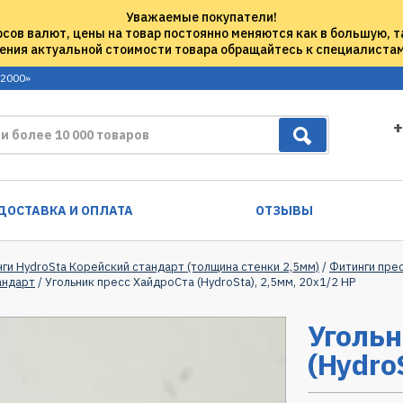
Уважаемые покупатели!
рсов валют, цены на товар постоянно меняются как в большую, т
ения актуальной стоимости товара обращайтесь к специалиста
 2000»
+
ДОСТАВКА И ОПЛАТА
ОТЗЫВЫ
нги HydroSta Корейский стандарт (толщина стенки 2,5мм)
/
Фитинги прес
андарт
/ Угольник пресс ХайдроСта (HydroSta), 2,5мм, 20х1/2 НР
Угольн
(Hydro