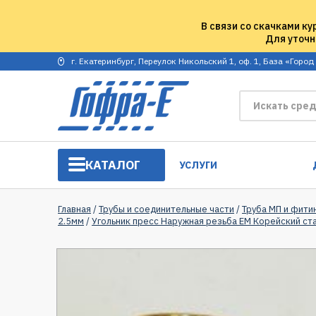
В связи со скачками ку
Для уточн
г. Екатеринбург, Переулок Никольский 1, оф. 1, База «Город
КАТАЛОГ
УСЛУГИ
Главная
/
Трубы и соединительные части
/
Труба МП и фити
2.5мм
/
Угольник пресс Наружная резьба EM Корейский ст