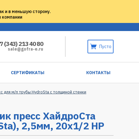
ак и в меньшую сторону.
м компании
7 (343) 213 40 80
Пусто
sale@gofra-e.ru
СЕРТИФИКАТЫ
КОНТАКТЫ
с для м/п трубы HydroSta с толщиной стенки
ик пресс ХайдроСта
Sta), 2,5мм, 20х1/2 НР