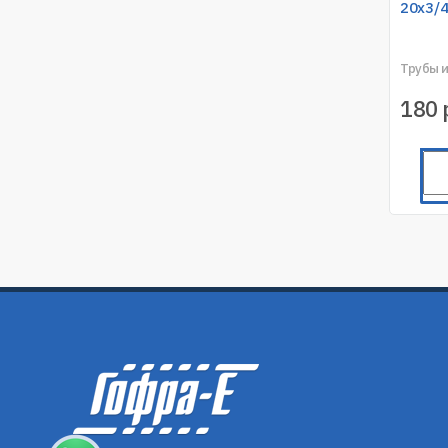
20х3/4
Трубы 
180