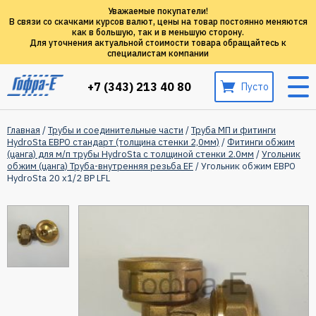
Уважаемые покупатели!
В связи со скачками курсов валют, цены на товар постоянно меняются
как в большую, так и в меньшую сторону.
Для уточнения актуальной стоимости товара обращайтесь к
специалистам компании
+7 (343) 213 40 80
Пусто
Главная
/
Трубы и соединительные части
/
Труба МП и фитинги
HydroSta ЕВРО стандарт (толщина стенки 2,0мм)
/
Фитинги обжим
(цанга) для м/п трубы HydroSta с толщиной стенки 2.0мм
/
Угольник
обжим (цанга) Труба-внутренняя резьба EF
/ Угольник обжим ЕВРО
HydroSta 20 х1/2 ВР LFL