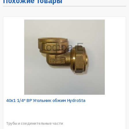
Похожие товары
40х1 1/4″ ВР Угольник обжим HydroSta
Трубы и соединительные части