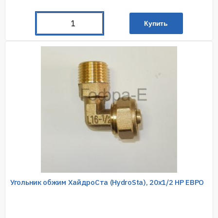
Купить
Угольник обжим ХайдроСта (HydroSta), 20х1/2 НР ЕВРО