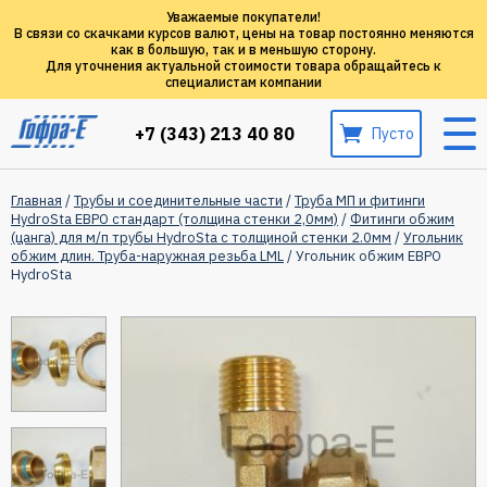
Уважаемые покупатели!
В связи со скачками курсов валют, цены на товар постоянно меняются
как в большую, так и в меньшую сторону.
Для уточнения актуальной стоимости товара обращайтесь к
специалистам компании
+7 (343) 213 40 80
Пусто
Главная
/
Трубы и соединительные части
/
Труба МП и фитинги
HydroSta ЕВРО стандарт (толщина стенки 2,0мм)
/
Фитинги обжим
(цанга) для м/п трубы HydroSta с толщиной стенки 2.0мм
/
Угольник
обжим длин. Труба-наружная резьба LML
/ Угольник обжим ЕВРО
HydroSta