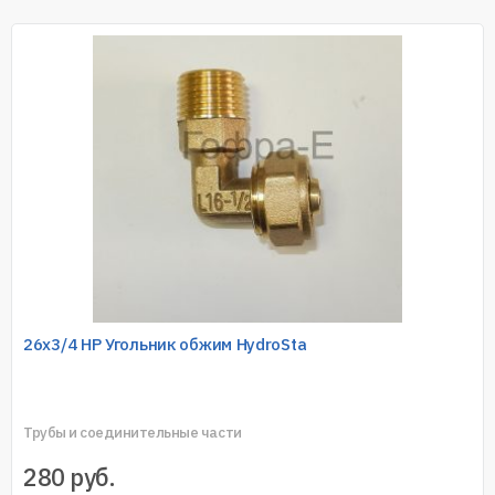
26х3/4 НР Угольник обжим HydroSta
Трубы и соединительные части
280
руб.